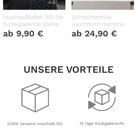
Leuchtaufkleber 350 Stk
Sichtschutzfolie
fluoreszierende Sterne
Leuchtturm maritime
und Punkte leuchten im
Fensterfolie Fensterdeko
ab
9,90
€
ab
24,90
€
Dunklen Kinderzimmer
Milchglasfolie
Sternenhimmel
UNSERE VORTEILE
14 Tage Rückgaberecht
0,00€ Versand innerhalb Dtl.