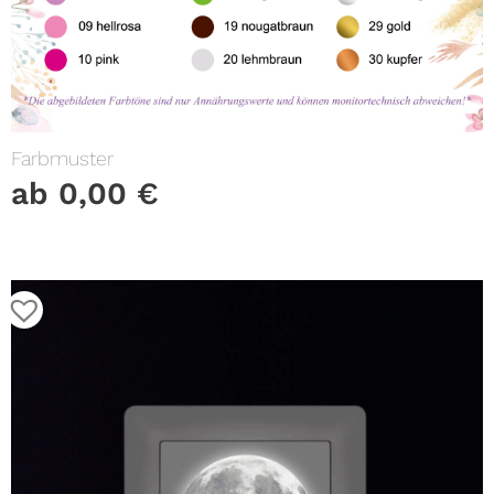
Farbmuster
ab
0,00
€