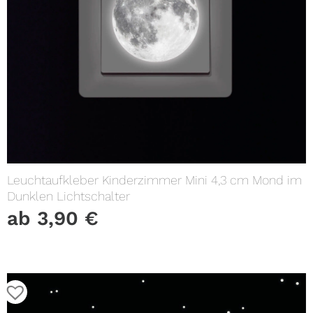
Leuchtaufkleber Kinderzimmer Mini 4,3 cm Mond im
Dunklen Lichtschalter
ab
3,90
€