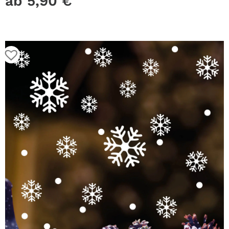
ab
5,90
€