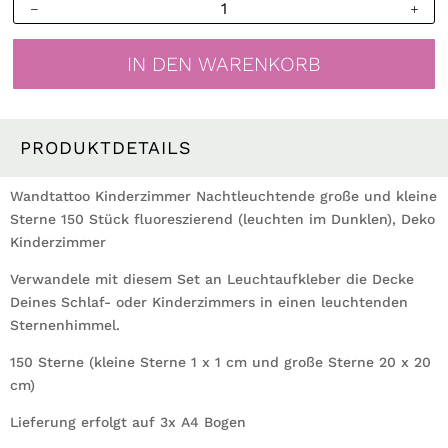
Leuchtaufkleber
Sterne
fluoreszierend
IN DEN WARENKORB
150
Stück
Sternenhimmel
leuchtend
PRODUKTDETAILS
Leuchtsticker
Deko
Wandtattoo Kinderzimmer Nachtleuchtende große und kleine
Kinderzimmer
Sterne 150 Stück fluoreszierend (leuchten im Dunklen), Deko
Menge
Kinderzimmer
Verwandele mit diesem Set an Leuchtaufkleber die Decke
Deines Schlaf- oder Kinderzimmers in einen leuchtenden
Sternenhimmel.
150 Sterne (kleine Sterne 1 x 1 cm und große Sterne 20 x 20
cm)
Lieferung erfolgt auf 3x A4 Bogen