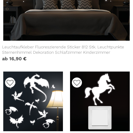
Leuchtaufkleber Fluoreszierende Sticker 812 Stk. Leuchtpunkte
Sternenhimmel Dekoration Schlafzimmer Kinderzimmer
ab
16,90
€