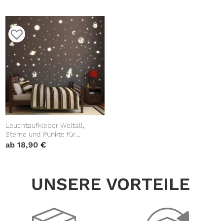
Wandtattoo Wandaufkleber
und Punkte leuchten im
Kinderzimmer
Dunklen
Leuchtaufkleber Weltall,
Sterne und Punkte für
Sternenhimmel Wandtattoo
ab
18,90
€
Kinderzimmer leuchtend
fluoreszierend Dekoration
UNSERE VORTEILE