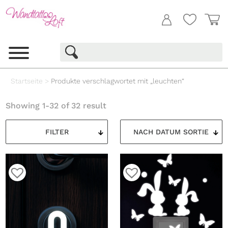
Startseite
>
Produkte verschlagwortet mit „leuchten“
Showing 1-32 of 32 result
FILTER