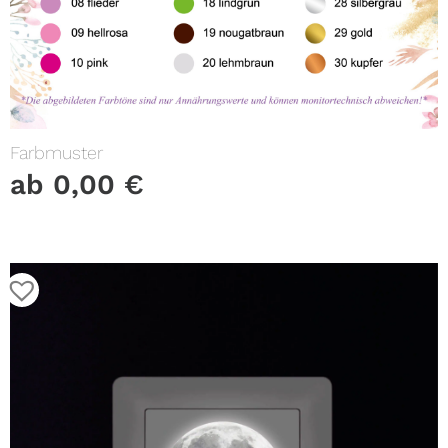
Farbmuster
ab
0,00
€