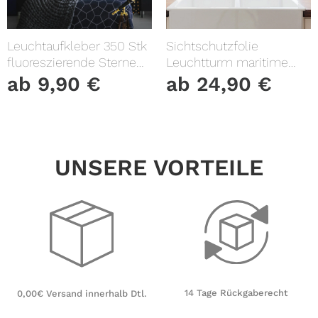
Leuchtaufkleber 350 Stk
Sichtschutzfolie
fluoreszierende Sterne
Leuchtturm maritime
und Punkte leuchten im
Fensterfolie Fensterdeko
ab
9,90
€
ab
24,90
€
Dunklen Kinderzimmer
Milchglasfolie
Sternenhimmel
UNSERE VORTEILE
14 Tage Rückgaberecht
0,00€ Versand innerhalb Dtl.