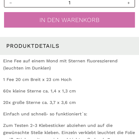
Leuchtaufkleber
Fluoreszierende
Fee
IN DEN WARENKORB
Mond
Sterne
Leuchtsticker
Kinderzimmer
PRODUKTDETAILS
Sternenhimmel
Menge
Eine Fee auf einem Mond mit Sternen fluoreszierend
(leuchten im Dunklen)
1 Fee 20 cm Breit x 23 cm Hoch
60x kleine Sterne ca. 1,4 x 1,3 cm
20x große Sterne ca. 3,7 x 3,6 cm
Einfach und schnell- so funktioniert`s:
Zum Testen 2-3 Klebesticker abziehen und auf die
gewünschte Stelle kleben. Einzeln verklebt leuchtet die Folie