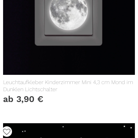
Leuchtaufkleber Kinderzimmer Mini 4,3 cm Mond im
Dunklen Lichtschalter
ab
3,90
€