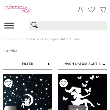
Startseite
>
Produkte verschlagwortet mit „fee“
7 Artikel
FILTER