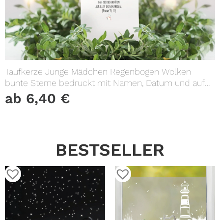
Taufkerze Junge Mädchen Regenbogen Wolken
bunte Sterne bedruckt mit Namen, Datum und auf
Wunsch eigenem, vorgegebenem oder keinem
ab
6,40
€
Taufspruch
BESTSELLER