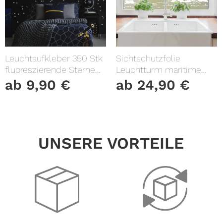
Leuchtaufkleber 350 Stk
Sichtschutzfolie
fluoreszierende Sterne
Leuchtturm maritime
und Punkte leuchten im
Fensterfolie Fensterdeko
ab
9,90
€
ab
24,90
€
Dunklen Kinderzimmer
Milchglasfolie
Sternenhimmel
UNSERE VORTEILE