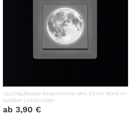
Leuchtaufkleber Kinderzimmer Mini 4,3 cm Mond im
Dunklen Lichtschalter
ab
3,90
€