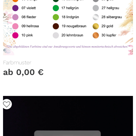
Farbmuster
ab
0,00
€