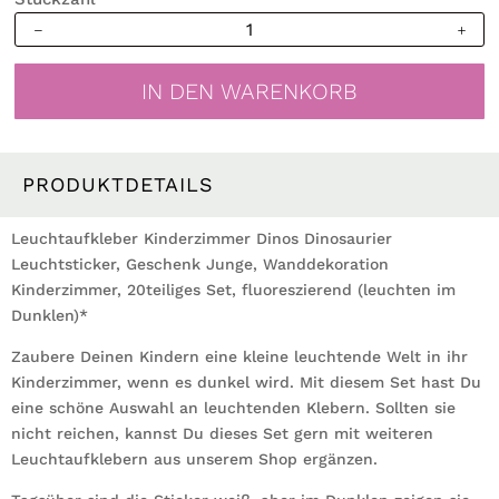
Leuchtaufkleber
Dinosaurier
Dino
IN DEN WARENKORB
Kinderzimmer
Leuchtsticker
Geschenk
Wanddekoration
PRODUKTDETAILS
Wandtattoo
Menge
Leuchtaufkleber Kinderzimmer Dinos Dinosaurier
Leuchtsticker, Geschenk Junge, Wanddekoration
Kinderzimmer, 20teiliges Set, fluoreszierend (leuchten im
Dunklen)*
Zaubere Deinen Kindern eine kleine leuchtende Welt in ihr
Kinderzimmer, wenn es dunkel wird. Mit diesem Set hast Du
eine schöne Auswahl an leuchtenden Klebern. Sollten sie
nicht reichen, kannst Du dieses Set gern mit weiteren
Leuchtaufklebern aus unserem Shop ergänzen.