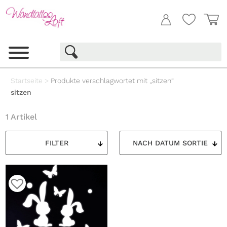
Startseite
>
Produkte verschlagwortet mit „sitzen“
sitzen
1 Artikel
FILTER