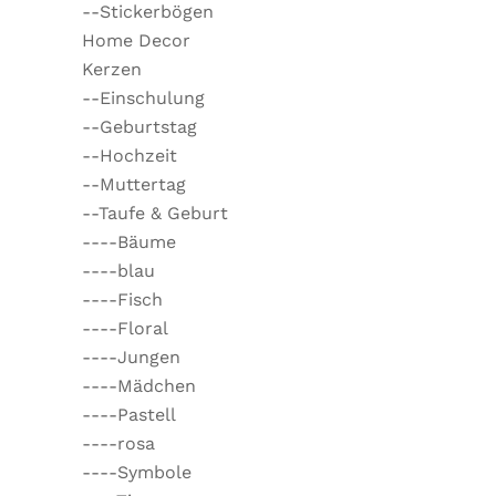
--Stickerbögen
Home Decor
Kerzen
--Einschulung
--Geburtstag
--Hochzeit
--Muttertag
--Taufe & Geburt
----Bäume
----blau
----Fisch
----Floral
----Jungen
----Mädchen
----Pastell
----rosa
----Symbole