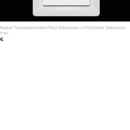
kleber fluoreszierendes Pferd Steckdose Lichtschalter Dekoration
mmer
€