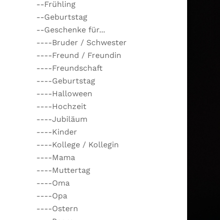
--Frühling
--Geburtstag
--Geschenke für...
----Bruder / Schwester
----Freund / Freundin
----Freundschaft
----Geburtstag
----Halloween
----Hochzeit
----Jubiläum
----Kinder
----Kollege / Kollegin
----Mama
----Muttertag
----Oma
----Opa
----Ostern