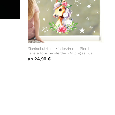
Sichtschutzfolie Kinderzimmer Pferd
Fensterfolie Fensterdeko Milchglasfolie
Mädchen Zimmer
ab
24,90
€