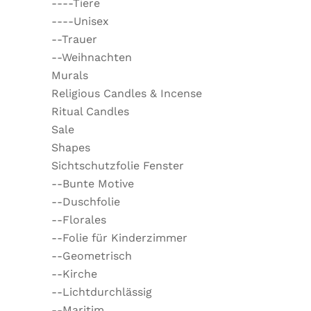
----Tiere
----Unisex
--Trauer
--Weihnachten
Murals
Religious Candles & Incense
Ritual Candles
Sale
Shapes
Sichtschutzfolie Fenster
--Bunte Motive
--Duschfolie
--Florales
--Folie für Kinderzimmer
--Geometrisch
--Kirche
--Lichtdurchlässig
--Maritim