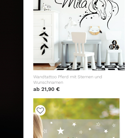
Wandtattoo Pferd mit Sternen und
Wunschnamen
ab
21,90
€