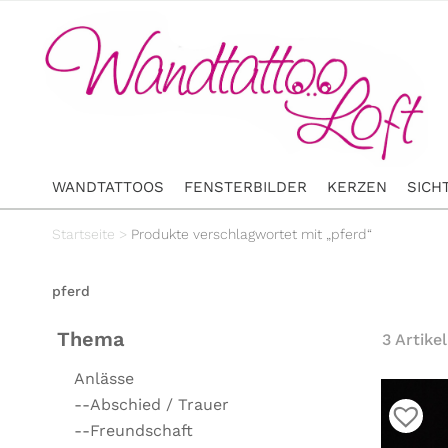
WANDTATTOOS
FENSTERBILDER
KERZEN
SICH
Startseite
>
Produkte verschlagwortet mit „pferd“
pferd
Thema
3 Artikel
Anlässe
--Abschied / Trauer
--Freundschaft