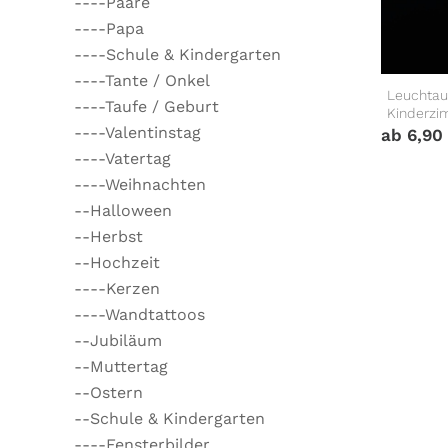
----Paare
----Papa
----Schule & Kindergarten
----Tante / Onkel
Leuchtauf
----Taufe / Geburt
Kinderzi
----Valentinstag
ab
6,90
----Vatertag
----Weihnachten
--Halloween
--Herbst
--Hochzeit
----Kerzen
----Wandtattoos
--Jubiläum
--Muttertag
--Ostern
--Schule & Kindergarten
----Fensterbilder