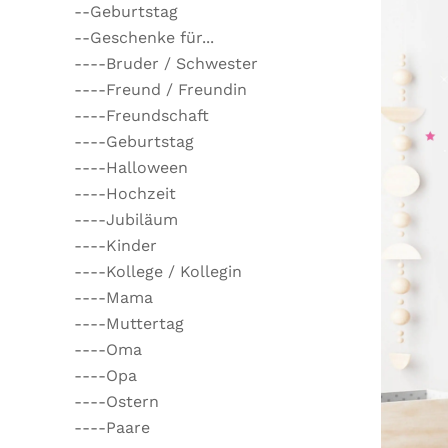
--Geburtstag
--Geschenke für...
----Bruder / Schwester
----Freund / Freundin
----Freundschaft
----Geburtstag
----Halloween
----Hochzeit
----Jubiläum
----Kinder
----Kollege / Kollegin
----Mama
----Muttertag
----Oma
----Opa
----Ostern
----Paare