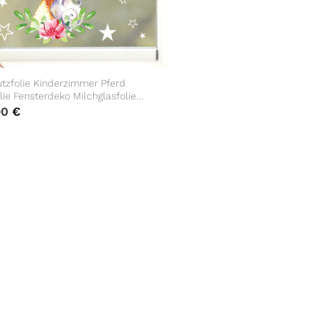
tzfolie Kinderzimmer Pferd
lie Fensterdeko Milchglasfolie
 Zimmer
90
€