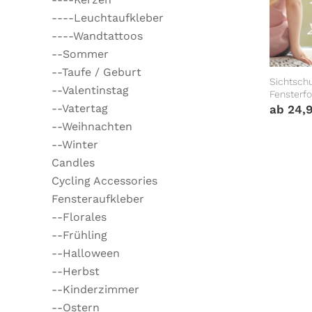
----Leuchtaufkleber
----Wandtattoos
--Sommer
--Taufe / Geburt
Sichtschu
--Valentinstag
Fensterfo
Mädchen
--Vatertag
ab
24,
--Weihnachten
--Winter
Candles
Cycling Accessories
Fensteraufkleber
--Florales
--Frühling
--Halloween
--Herbst
--Kinderzimmer
--Ostern