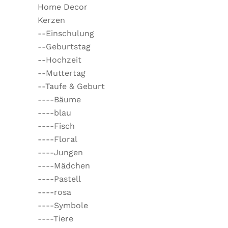
Home Decor
Kerzen
--Einschulung
--Geburtstag
--Hochzeit
--Muttertag
--Taufe & Geburt
----Bäume
----blau
----Fisch
----Floral
----Jungen
----Mädchen
----Pastell
----rosa
----Symbole
----Tiere