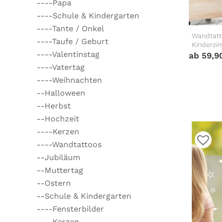
----Papa
----Schule & Kindergarten
----Tante / Onkel
Wandtatt
----Taufe / Geburt
Kinderz
----Valentinstag
ab
59,9
----Vatertag
----Weihnachten
--Halloween
--Herbst
--Hochzeit
----Kerzen
----Wandtattoos
--Jubiläum
--Muttertag
--Ostern
--Schule & Kindergarten
----Fensterbilder
----Kerzen