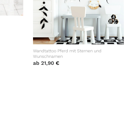
Wandtattoo Pferd mit Sternen und
Wunschnamen
ab
21,90
€