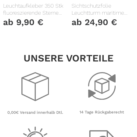
Leuchtaufkleber 350 Stk
Sichtschutzfolie
fluoreszierende Sterne
Leuchtturm maritime
und Punkte leuchten im
Fensterfolie Fensterdeko
ab
9,90
€
ab
24,90
€
Dunklen Kinderzimmer
Milchglasfolie
Sternenhimmel
UNSERE VORTEILE
14 Tage Rückgaberecht
0,00€ Versand innerhalb Dtl.