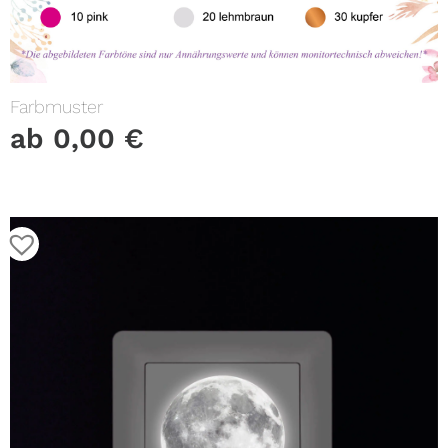
Farbmuster
ab
0,00
€