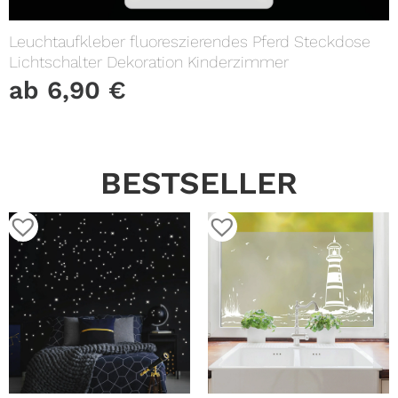
Leuchtaufkleber fluoreszierendes Pferd Steckdose
Lichtschalter Dekoration Kinderzimmer
ab
6,90
€
BESTSELLER