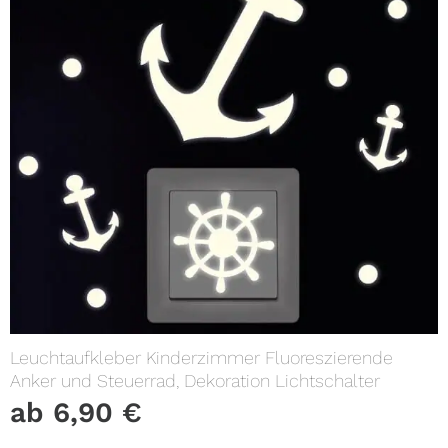
Leuchtaufkleber Kinderzimmer Fluoreszierende
Anker und Steuerrad, Dekoration Lichtschalter
ab
6,90
€