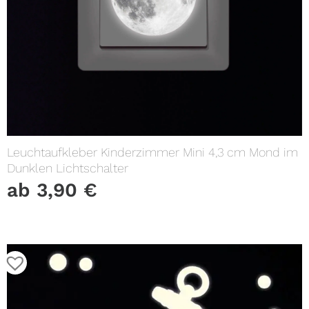
Leuchtaufkleber Kinderzimmer Mini 4,3 cm Mond im
Dunklen Lichtschalter
ab
3,90
€