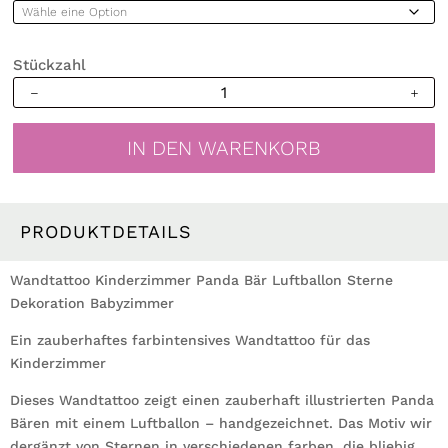
Stückzahl
Wandtattoo
Kinderzimmer
Panda
IN DEN WARENKORB
Bär
Luftballon
Sterne
Dekoration
PRODUKTDETAILS
Babyzimmer
Menge
Wandtattoo Kinderzimmer Panda Bär Luftballon Sterne
Dekoration Babyzimmer
Ein zauberhaftes farbintensives Wandtattoo für das
Kinderzimmer
Dieses Wandtattoo zeigt einen zauberhaft illustrierten Panda
Bären mit einem Luftballon – handgezeichnet. Das Motiv wir
dergänzt von Sternen in verschiedenen farben, die bliebig