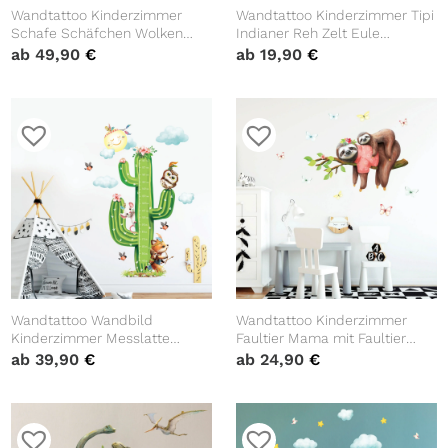
Wandtattoo Kinderzimmer
Wandtattoo Kinderzimmer Tipi
Schafe Schäfchen Wolken
Indianer Reh Zelt Eule
Schäfchenwolken Dekoration
Schmetterlinge Dekoration
ab
49,90
€
ab
19,90
€
Babyzimmer
Babyzimmer
Wandtattoo Wandbild
Wandtattoo Kinderzimmer
Kinderzimmer Messlatte
Faultier Mama mit Faultier
Kaktus Eule Fuchs Indianer
Baby Dekoration Babyzimmer
ab
39,90
€
ab
24,90
€
Dekoration Babyzimmer
Wandsticker Wand Aufkleber