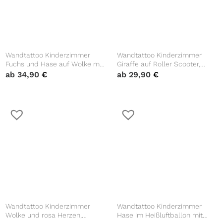
Wandtattoo Kinderzimmer
Wandtattoo Kinderzimmer
Fuchs und Hase auf Wolke mit
Giraffe auf Roller Scooter,
Mond und Sternen Dekoration
Dekoration Babyzimmer
ab
34,90
€
ab
29,90
€
Babyzimmer
Wandtattoo Kinderzimmer
Wandtattoo Kinderzimmer
Wolke und rosa Herzen,
Hase im Heißluftballon mit