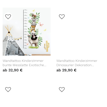
Dekoration Babyzimmer blau
Badezimmer
Wandtattoo Kinderzimmer
Wandtattoo Kinderzimmer
bunte Messlatte Exotische
Dinosaurier Dekoration
Tiere Dschungel 40 – 180 cm
Babyzimmer Wandaufkleber
ab
32,90
€
ab
29,90
€
Dekoration Babyzimmer