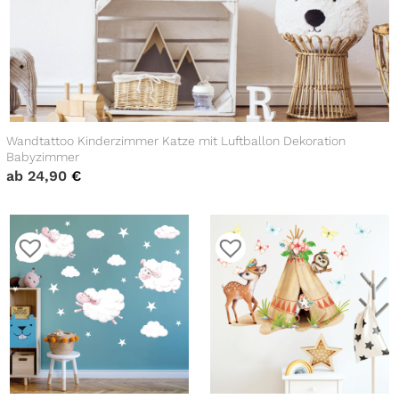
Wandtattoo Kinderzimmer Katze mit Luftballon Dekoration
Babyzimmer
ab
24,90
€