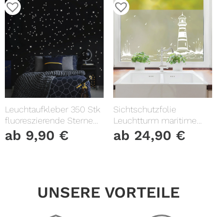
Leuchtaufkleber 350 Stk
Sichtschutzfolie
fluoreszierende Sterne
Leuchtturm maritime
und Punkte leuchten im
Fensterfolie Fensterdeko
ab
9,90
€
ab
24,90
€
Dunklen Kinderzimmer
Milchglasfolie
Sternenhimmel
UNSERE VORTEILE