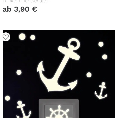
Dunklen Lichtschalter
ab
3,90
€