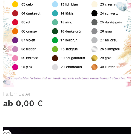
Farbmuster
ab
0,00
€