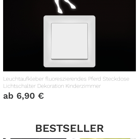
Leuchtaufkleber fluoreszierendes Pferd Steckdose
Lichtschalter Dekoration Kinderzimmer
ab
6,90
€
BESTSELLER