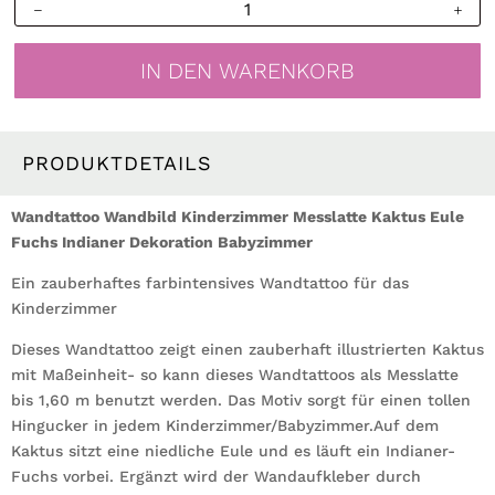
Wandtattoo
Wandbild
Kinderzimmer
IN DEN WARENKORB
Messlatte
Kaktus
Eule
Fuchs
PRODUKTDETAILS
Indianer
Dekoration
Wandtattoo Wandbild Kinderzimmer Messlatte Kaktus Eule
Babyzimmer
Fuchs Indianer Dekoration Babyzimmer
Menge
Ein zauberhaftes farbintensives Wandtattoo für das
Kinderzimmer
Dieses Wandtattoo zeigt einen zauberhaft illustrierten Kaktus
mit Maßeinheit- so kann dieses Wandtattoos als Messlatte
bis 1,60 m benutzt werden. Das Motiv sorgt für einen tollen
Hingucker in jedem Kinderzimmer/Babyzimmer.Auf dem
Kaktus sitzt eine niedliche Eule und es läuft ein Indianer-
Fuchs vorbei. Ergänzt wird der Wandaufkleber durch