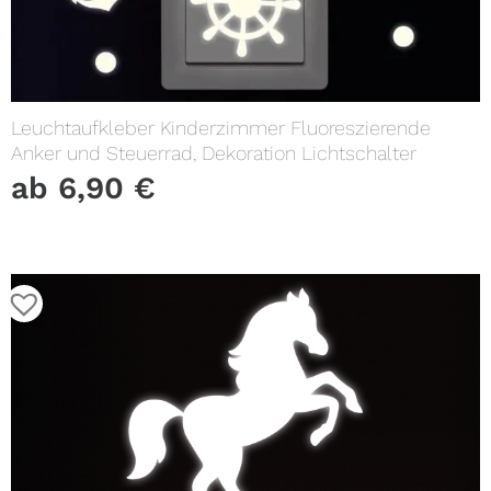
Leuchtaufkleber Kinderzimmer Fluoreszierende
Anker und Steuerrad, Dekoration Lichtschalter
ab
6,90
€