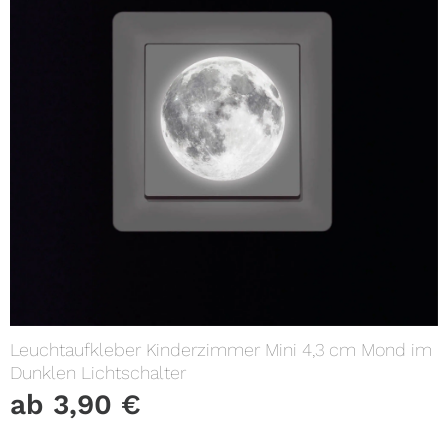
Leuchtaufkleber Kinderzimmer Mini 4,3 cm Mond im
Dunklen Lichtschalter
ab
3,90
€