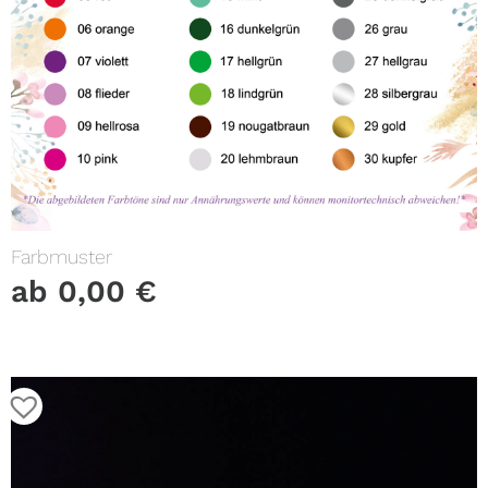
Farbmuster
ab
0,00
€