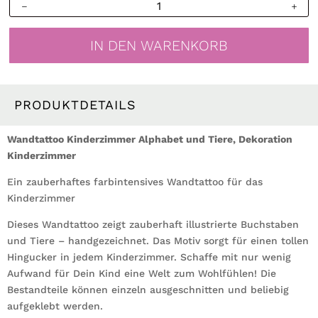
Wandtattoo
Kinderzimmer
Alphabet
IN DEN WARENKORB
und
Tiere
Dekoration
Kinderzimmer
PRODUKTDETAILS
Folie
für
Wandtattoo Kinderzimmer Alphabet und Tiere, Dekoration
die
Kinderzimmer
Wand
Ein zauberhaftes farbintensives Wandtattoo für das
Menge
Kinderzimmer
Dieses Wandtattoo zeigt zauberhaft illustrierte Buchstaben
und Tiere – handgezeichnet. Das Motiv sorgt für einen tollen
Hingucker in jedem Kinderzimmer. Schaffe mit nur wenig
Aufwand für Dein Kind eine Welt zum Wohlfühlen! Die
Bestandteile können einzeln ausgeschnitten und beliebig
aufgeklebt werden.