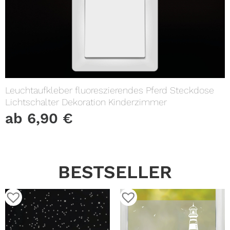
Leuchtaufkleber fluoreszierendes Pferd Steckdose
Lichtschalter Dekoration Kinderzimmer
ab
6,90
€
BESTSELLER