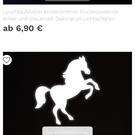
Leuchtaufkleber Kinderzimmer Fluoreszierende
Anker und Steuerrad, Dekoration Lichtschalter
ab
6,90
€