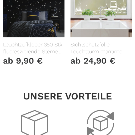
Leuchtaufkleber 350 Stk
Sichtschutzfolie
fluoreszierende Sterne
Leuchtturm maritime
und Punkte leuchten im
Fensterfolie Fensterdeko
ab
9,90
€
ab
24,90
€
Dunklen Kinderzimmer
Milchglasfolie
Sternenhimmel
UNSERE VORTEILE