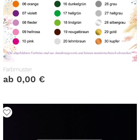
Farbmuster
ab
0,00
€