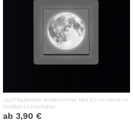
Leuchtaufkleber Kinderzimmer Mini 4,3 cm Mond im
Dunklen Lichtschalter
ab
3,90
€