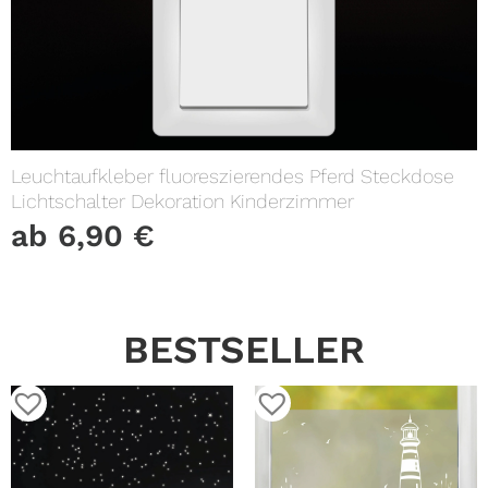
Leuchtaufkleber fluoreszierendes Pferd Steckdose
Lichtschalter Dekoration Kinderzimmer
ab
6,90
€
BESTSELLER