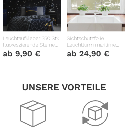
Leuchtaufkleber 350 Stk
Sichtschutzfolie
fluoreszierende Sterne
Leuchtturm maritime
und Punkte leuchten im
Fensterfolie Fensterdeko
ab
9,90
€
ab
24,90
€
Dunklen Kinderzimmer
Milchglasfolie
Sternenhimmel
UNSERE VORTEILE