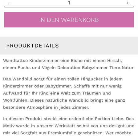
Wandtattoo
Kinderzimmer
Eiche
IN DEN WARENKORB
mit
Hirsch
Fuchs
und
PRODUKTDETAILS
Vögeln
Dekoration
Wandtattoo Kinderzimmer eine Eiche mit einem Hirsch,
Babyzimmer
einem Fuchs und Vögeln Dekoration Babyzimmer Tiere Natur
Tiere
Das Wandbild sorgt für einen tollen Hingucker in jedem
Natur
Kinderzimmer oder Babyzimmer. Schaffe mit nur wenig
Menge
Aufwand für Ihr Kind eine Welt zum Träumen und
Wohlfühlen! Dieses natürliche Wandbild bringt eine ganz
besondere Atmosphäre in jedes Zimmer.
In diesem Produkt steckt eine ordentliche Portion Liebe. Das
Motiv wurde in unserer Werkstatt selbst von uns designt und
mit viel Sorgfalt aus Premiumfolie geschnitten. Wer möchte