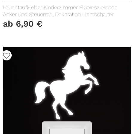
Leuchtaufkleber Kinderzimmer Fluoreszierende
Anker und Steuerrad, Dekoration Lichtschalter
ab
6,90
€