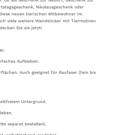
rtstagsgeschenk, Nikolausgeschenk oder
 diese neuen tierischen Mitbewohner im
och viele weitere Wandsticker mit Tiermotiven
decken Sie sie jetzt!
er.
infaches Aufkleben.
erflächen. Auch geeignet für Raufaser (fein bis
ettfreiem Untergrund.
leben.
tte separat bestellen).
st, selbstklebend, langlebig.