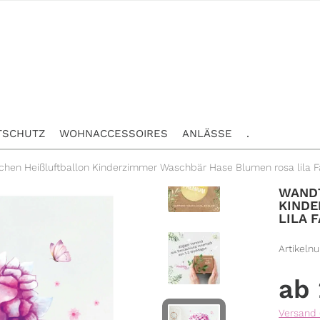
TSCHUTZ
WOHNACCESSOIRES
ANLÄSSE
.
hen Heißluftballon Kinderzimmer Waschbär Hase Blumen rosa lila F
WANDT
INDER
ILA F
Artikeln
Versand 