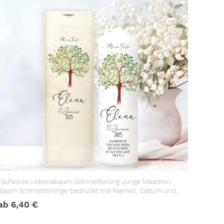
Taufkerze Lebensbaum Schmetterling Junge Mädchen
Baum Schmetterlinge bedruckt mit Namen, Datum und
Taufspruch
ab
6,40
€