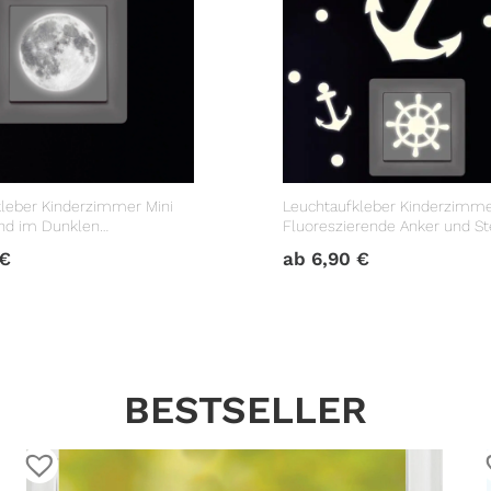
leber Kinderzimmer Mini
Leuchtaufkleber Kinderzimm
nd im Dunklen
Fluoreszierende Anker und St
ter
Dekoration Lichtschalter
€
ab
6,90
€
BESTSELLER