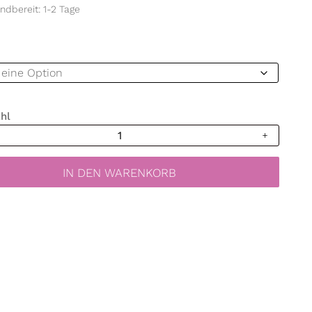
ndbereit: 1-2 Tage
hl
ttoo
n
tballon
IN DEN WARENKORB
zimmer
är
s
ld