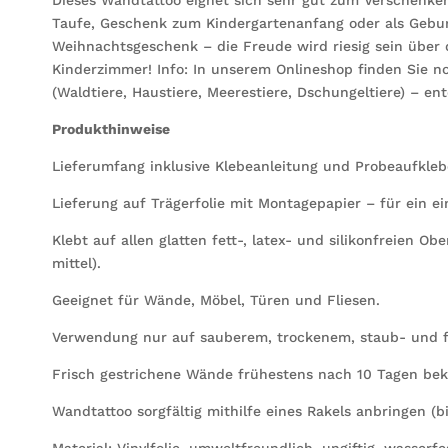
Taufe, Geschenk zum Kindergartenanfang oder als Gebu
Weihnachtsgeschenk – die Freude wird riesig sein über
Kinderzimmer! Info: In unserem Onlineshop finden Sie n
(Waldtiere, Haustiere, Meerestiere, Dschungeltiere) – ent
Produkthinweise
Lieferumfang inklusive Klebeanleitung und Probeaufkleb
Lieferung auf Trägerfolie mit Montagepapier – für ein e
Klebt auf allen glatten fett-, latex- und silikonfreien Ob
mittel).
Geeignet für Wände, Möbel, Türen und Fliesen.
Verwendung nur auf sauberem, trockenem, staub- und f
Frisch gestrichene Wände frühestens nach 10 Tagen bek
Wandtattoo sorgfältig mithilfe eines Rakels anbringen (bi
Material: Vinylfolie, umweltfreundlich, ungiftig, wasserfe