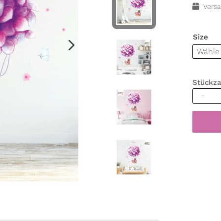
Versa
Size
Stückza
Wandta
Mädche
Heißluf
Kinder
Waschb
Hase
Blumen
rosa
lila
Farbige
Wandbi
Menge