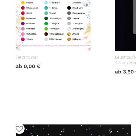
Farbmuster
Leuchtaufk
4,3 cm Mo
ab
0,00
€
Lichtschal
ab
3,90