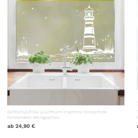
Sichtschutzfolie Leuchtturm maritime Fensterfolie
Fensterdeko Milchglasfolie
ab
24,90
€