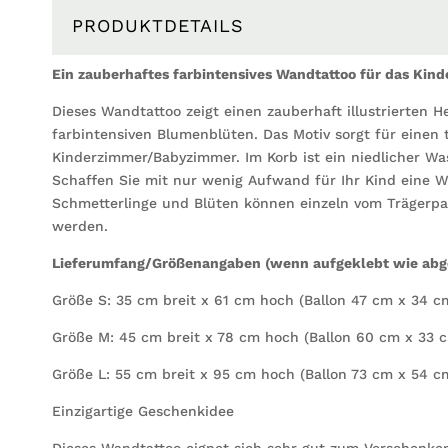
PRODUKTDETAILS
Ein zauberhaftes farbintensives Wandtattoo für das Kin
Dieses Wandtattoo zeigt einen zauberhaft illustrierten H
farbintensiven Blumenblüten. Das Motiv sorgt für einen 
Kinderzimmer/Babyzimmer. Im Korb ist ein niedlicher W
Schaffen Sie mit nur wenig Aufwand für Ihr Kind eine 
Schmetterlinge und Blüten können einzeln vom Trägerpa
werden.
Lieferumfang/Größenangaben (wenn aufgeklebt wie abge
Größe S: 35 cm breit x 61 cm hoch (Ballon 47 cm x 34 c
Größe M: 45 cm breit x 78 cm hoch (Ballon 60 cm x 33 
Größe L: 55 cm breit x 95 cm hoch (Ballon 73 cm x 54 c
Einzigartige Geschenkidee
Dieses Wandtattoo eignet sich sehr gut zum Verschenke