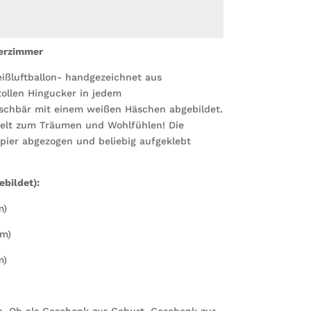
derzimmer
eißluftballon- handgezeichnet aus
tollen Hingucker in jedem
aschbär mit einem weißen Häschen abgebildet.
Welt zum Träumen und Wohlfühlen! Die
pier abgezogen und beliebig aufgeklebt
bildet):
m)
cm)
m)
n. Ob als Geschenk zur Geburt, Geschenk zur