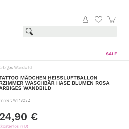
SALE
arbiges Wandbild
ATTOO MÄDCHEN HEISSLUFTBALLON K
ZIMMER WASCHBÄR HASE BLUMEN ROSA L
ARBIGES WANDBILD
ummer:
WT13032_
24,90
€
(kostenlos in D)