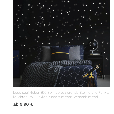
Leuchtaufkleber 350 Stk fluoreszierende Sterne und Punkte
leuchten im Dunklen Kinderzimmer Sternenhimmel
ab
9,90
€