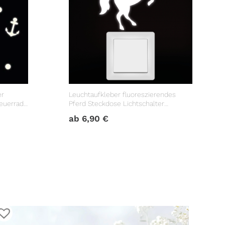
er
Leuchtaufkleber fluoreszierendes
euerrad,
Pferd Steckdose Lichtschalter
Dekoration Kinderzimmer
ab
6,90
€