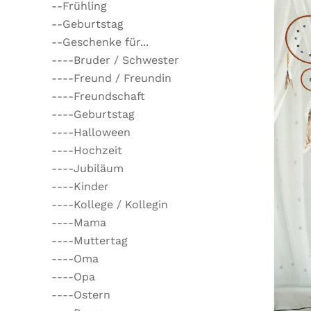
--Frühling
--Geburtstag
--Geschenke für...
----Bruder / Schwester
----Freund / Freundin
----Freundschaft
----Geburtstag
----Halloween
----Hochzeit
----Jubiläum
----Kinder
----Kollege / Kollegin
----Mama
----Muttertag
----Oma
----Opa
----Ostern