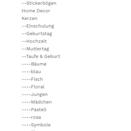
--Stickerbögen
Home Decor
Kerzen
--Einschulung
--Geburtstag
--Hochzeit
--Muttertag
--Taufe & Geburt
----Bäume
----blau
----Fisch
----Floral
----Jungen
----Mädchen
----Pastell
----rosa
----Symbole