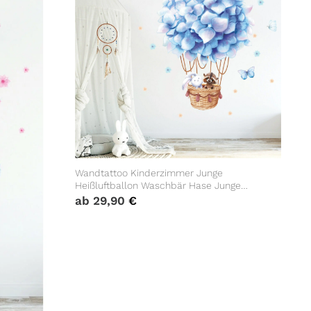
Wandtattoo Kinderzimmer Junge
Heißluftballon Waschbär Hase Junge
Babyzimmer Farbige Wandbilder
ab
29,90
€