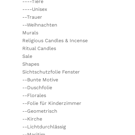
----Tiere
----Unisex
--Trauer
--Weihnachten
Murals
Religious Candles & Incense
Ritual Candles
Sale
Shapes
Sichtschutzfolie Fenster
--Bunte Motive
--Duschfolie
--Florales
--Folie für Kinderzimmer
--Geometrisch
--Kirche
--Lichtdurchlässig
--Maritim