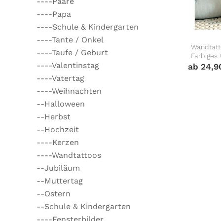
----Paare
----Papa
----Schule & Kindergarten
----Tante / Onkel
Wandtatt
----Taufe / Geburt
Farbiges
----Valentinstag
ab
24,
----Vatertag
----Weihnachten
--Halloween
--Herbst
--Hochzeit
----Kerzen
----Wandtattoos
--Jubiläum
--Muttertag
--Ostern
--Schule & Kindergarten
----Fensterbilder