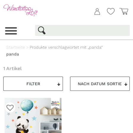
Startseite
>
Produkte verschlagwortet mit „panda“
panda
1 Artikel
FILTER