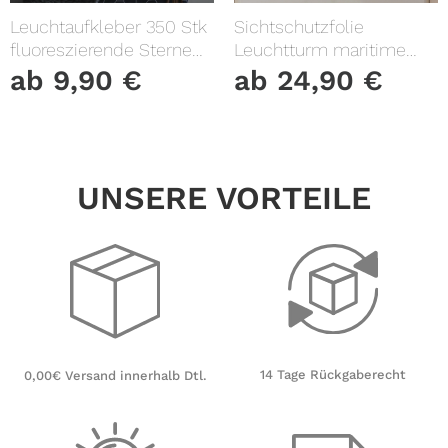
Leuchtaufkleber 350 Stk
Sichtschutzfolie
fluoreszierende Sterne
Leuchtturm maritime
und Punkte leuchten im
Fensterfolie Fensterdeko
ab
9,90
€
ab
24,90
€
Dunklen Kinderzimmer
Milchglasfolie
Sternenhimmel
UNSERE VORTEILE
14 Tage Rückgaberecht
0,00€ Versand innerhalb Dtl.