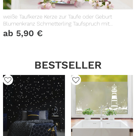
weiße Taufkerze Kerze zur Taufe oder Geburt
Blumenkranz Schmetterling Taufspruch mit
Wunschname & Datum
ab
5,90
€
BESTSELLER