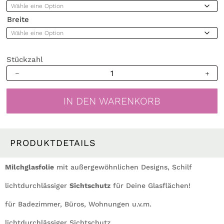
Breite
Stückzahl
Sichtschutzfolie
Schilf
maritim
IN DEN WARENKORB
Fensterfolie
Fensterdeko
Milchglasfolie
Menge
PRODUKTDETAILS
Milchglasfolie
mit außergewöhnlichen Designs, Schilf
lichtdurchlässiger
Sichtschutz
für Deine Glasflächen!
für Badezimmer, Büros, Wohnungen u.v.m.
lichtdurchlässiger Sichtschutz