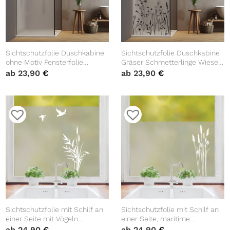
Sichtschutzfolie Duschkabine
Sichtschutzfolie Duschkabine
ohne Motiv Fensterfolie
Gräser Schmetterlinge Wiese
Dusche Duschglastür
Blumen Fensterfolie Dusche
ab
23,90
€
ab
23,90
€
Duschwand Milchglasfolie
Duschglastür Duschwand
Spritzschutz Badezimmer
schwarz oder weiß
Milchglasfolie
Sichtschutzfolie mit Schilf an
Sichtschutzfolie mit Schilf an
einer Seite mit Vögeln
einer Seite, maritime
maritime Fensterfolie
Fensterfolie, Fensterdeko
ab
24,90
€
ab
24,90
€