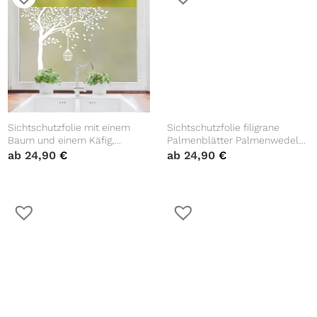
Sichtschutzfolie mit einem
Sichtschutzfolie filigrane
Baum und einem Käfig,
Palmenblätter Palmenwedel
Fensterfolie, Fensterdeko
Fensterfolie Fensterdeko
ab
24,90
€
ab
24,90
€
Milchglasfolie
Milchglasfolie Sichtschutz