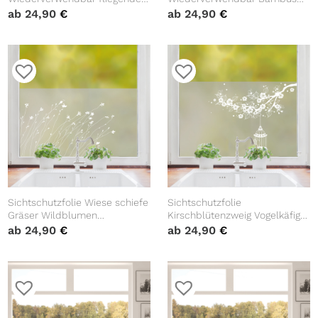
Vögel Fensterfolie Fensterdeko
florale Fensterfolie
ab
24,90
€
ab
24,90
€
Milchglasfolie Sichtschutz
Fensterdeko Milchglasfolie
Fensteraufkleber
Sichtschutzfolie Wiese schiefe
Sichtschutzfolie
Gräser Wildblumen
Kirschblütenzweig Vogelkäfig
Fensterfolie Fensterdeko
Fensterfolie Fensterdeko
ab
24,90
€
ab
24,90
€
Milchglasfolie Sichtschutz
Milchglasfolie
Wiederverwendbar
Wiederverwendbar
Sichtschutz