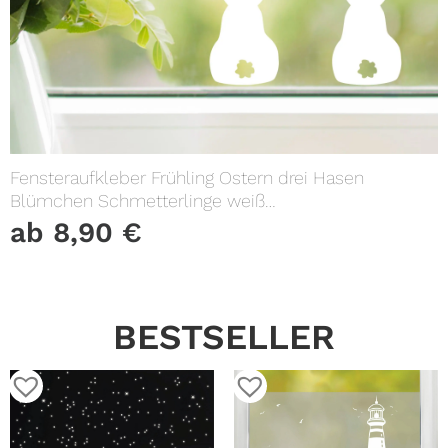
Fensteraufkleber Frühling Ostern drei Hasen
Blümchen Schmetterlinge weiß
WIEDERVERWENDBAR 23 Aufkleber im
ab
8,90
€
SetFensterbild Fensterdeko
BESTSELLER