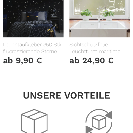
Leuchtaufkleber 350 Stk
Sichtschutzfolie
fluoreszierende Sterne
Leuchtturm maritime
und Punkte leuchten im
Fensterfolie Fensterdeko
ab
9,90
€
ab
24,90
€
Dunklen Kinderzimmer
Milchglasfolie
Sternenhimmel
UNSERE VORTEILE