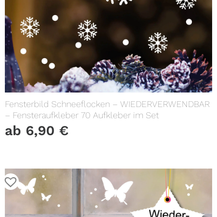
Fensterbild Schneeflocken – WIEDERVERWENDBAR
– Fensteraufkleber 70 Aufkleber im Set
ab
6,90
€