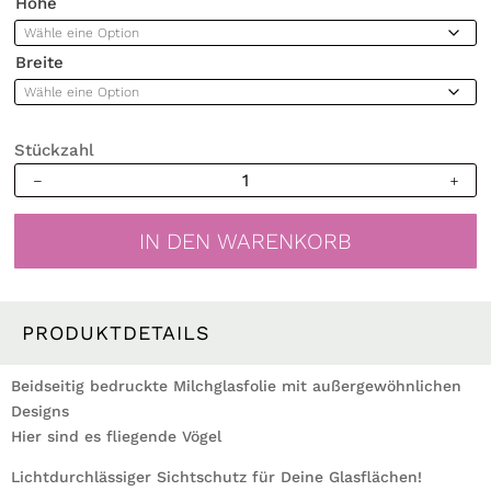
Höhe
Breite
Stückzahl
Sichtschutzfolie
Wiederverwendbar
fliegende
IN DEN WARENKORB
Vögel
Fensterfolie
Fensterdeko
Milchglasfolie
PRODUKTDETAILS
Sichtschutz
Menge
Beidseitig bedruckte Milchglasfolie mit außergewöhnlichen
Designs
Hier sind es fliegende Vögel
Lichtdurchlässiger Sichtschutz für Deine Glasflächen!