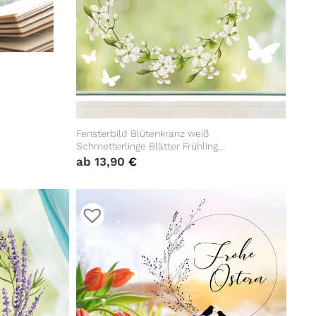
Fensterbild Blütenkranz weiß
Schmetterlinge Blätter Frühling
Fensteraufkleber Fensterdeko
ab
13,90
€
wiederverwendbare Eingang