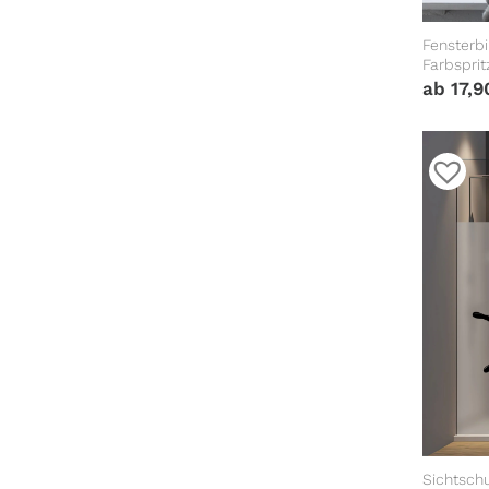
Fensterbi
Farbsprit
wiederver
ab
17,
Kreise Ka
Sichtsch