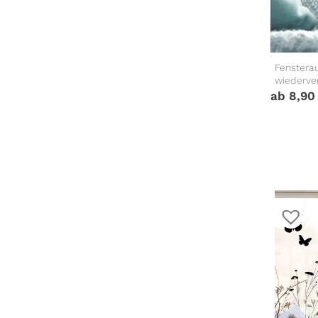
Fensterau
wiederver
ab
8,9