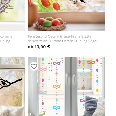
llkommen
Fensterbild Ostern Gräserkranz Blätter
ühling
schwarz weiß Frohe Ostern Frühling Vögel
Fensteraufkleber Fensterdeko
ab
13,90
€
wiederverwendbare Wohnzimmer