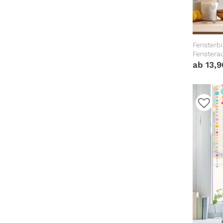
Fensterbi
Fenstera
Frühlings
ab
13,
Wiederve