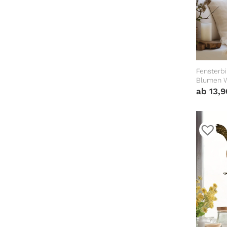
Fensterbi
Blumen W
Fensterd
ab
13,
Fensterfo