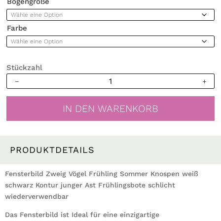
Bogengröße
Farbe
Stückzahl
Fensterbild
Zweig
Vögel
IN DEN WARENKORB
Frühling
Sommer
Knospen
weiß
PRODUKTDETAILS
schwarz
Kontur
Fensterbild Zweig Vögel Frühling Sommer Knospen weiß
junger
schwarz Kontur junger Ast Frühlingsbote schlicht
Ast
wiederverwendbar
Frühlingsbote
Das Fensterbild ist Ideal für eine einzigartige
schlicht