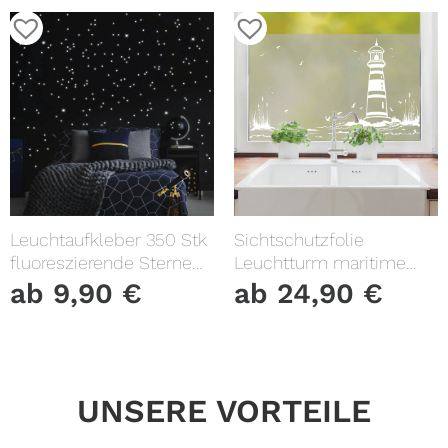
Leuchtaufkleber 350 Stk
Sichtschutzfolie
fluoreszierende Sterne
Leuchtturm maritime
und Punkte leuchten im
Fensterfolie Fensterdeko
ab
9,90
€
ab
24,90
€
Dunklen Kinderzimmer
Milchglasfolie
Sternenhimmel
UNSERE VORTEILE