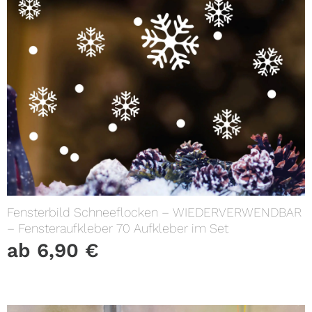
Fensterbild Schneeflocken – WIEDERVERWENDBAR
– Fensteraufkleber 70 Aufkleber im Set
ab
6,90
€