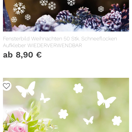
Fensterbild Weihnachten 50 Stk. Schneeflocken
Aufkleber WIEDERVERWENDBAR
ab
8,90
€