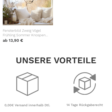
Fensterbild Zweig Vögel
Frühling Sommer Knospen
weiß schwarz Kontur junger
ab
13,90
€
Ast Frühlingsbote schlicht
wiederverwendbar
UNSERE VORTEILE
14 Tage Rückgaberecht
0,00€ Versand innerhalb Dtl.