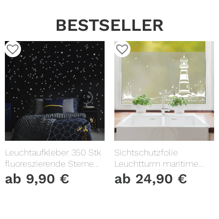
BESTSELLER
Leuchtaufkleber 350 Stk
Sichtschutzfolie
fluoreszierende Sterne
Leuchtturm maritime
und Punkte leuchten im
Fensterfolie Fensterdeko
ab
9,90
€
ab
24,90
€
Dunklen Kinderzimmer
Milchglasfolie
Sternenhimmel