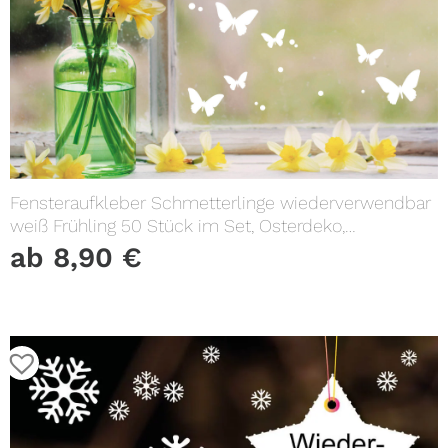
Fensteraufkleber Schmetterlinge wiederverwendbar
weiß Frühling 50 Stück im Set, Osterdeko,
Frühlingsdeko
ab
8,90
€