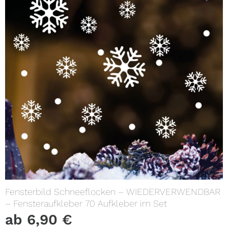
Fensterbild Schneeflocken – WIEDERVERWENDBAR
– Fensteraufkleber 70 Aufkleber im Set
ab
6,90
€