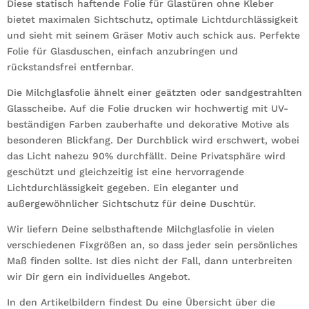
Diese statisch haftende Folie für Glastüren ohne Kleber
weiß
bietet maximalen Sichtschutz, optimale Lichtdurchlässigkeit
Milchglasfolie
und sieht mit seinem Gräser Motiv auch schick aus. Perfekte
Menge
Folie für Glasduschen, einfach anzubringen und
rückstandsfrei entfernbar.
Die Milchglasfolie ähnelt einer geätzten oder sandgestrahlten
Glasscheibe. Auf die Folie drucken wir hochwertig mit UV-
beständigen Farben zauberhafte und dekorative Motive als
besonderen Blickfang. Der Durchblick wird erschwert, wobei
das Licht nahezu 90% durchfällt. Deine Privatsphäre wird
geschützt und gleichzeitig ist eine hervorragende
Lichtdurchlässigkeit gegeben. Ein eleganter und
außergewöhnlicher Sichtschutz für deine Duschtür.
Wir liefern Deine selbsthaftende Milchglasfolie in vielen
verschiedenen Fixgrößen an, so dass jeder sein persönliches
Maß finden sollte. Ist dies nicht der Fall, dann unterbreiten
wir Dir gern ein individuelles Angebot.
In den Artikelbildern findest Du eine Übersicht über die