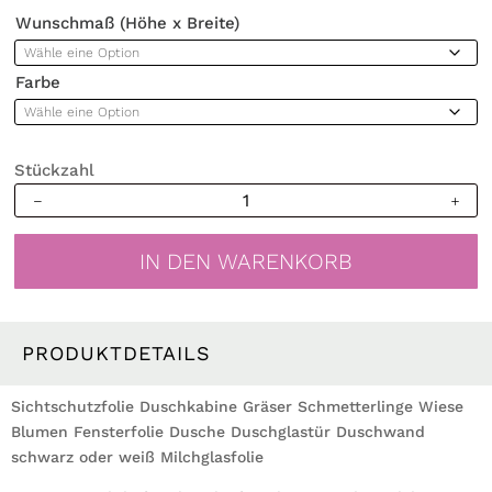
Wunschmaß (Höhe x Breite)
Farbe
Stückzahl
Sichtschutzfolie
Duschkabine
Gräser
IN DEN WARENKORB
Schmetterlinge
Wiese
Blumen
Fensterfolie
PRODUKTDETAILS
Dusche
Duschglastür
Sichtschutzfolie Duschkabine Gräser Schmetterlinge Wiese
Duschwand
Blumen Fensterfolie Dusche Duschglastür Duschwand
schwarz
schwarz oder weiß Milchglasfolie
oder