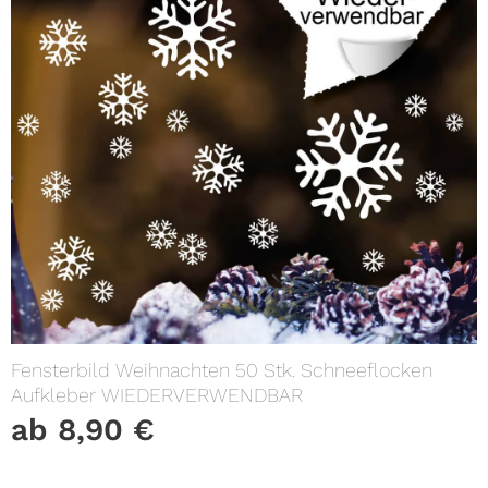
Fensterbild Weihnachten 50 Stk. Schneeflocken
Aufkleber WIEDERVERWENDBAR
ab
8,90
€