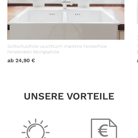
Sichtschutzfolie Leuchtturm maritime Fensterfolie
Fensterdeko Milchglasfolie
ab
24,90
€
UNSERE VORTEILE