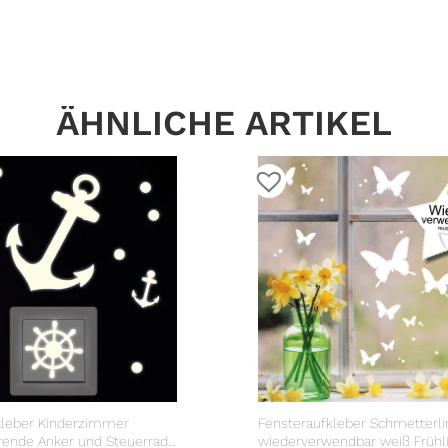
ÄHNLICHE ARTIKEL
kleber Kinderzimmer
Fensteraufkleber Schmetterli
rende Anker und Steuerrad,
wiederverwendbar weiß Frühl