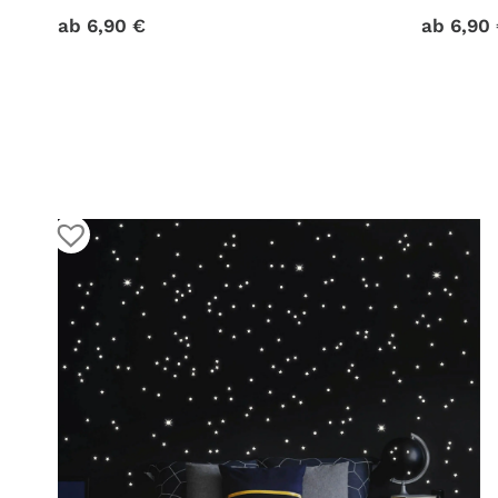
Fensteraufkleber 70 Aufkleber im Set
Dekoration
ab
6,90
€
ab
6,90