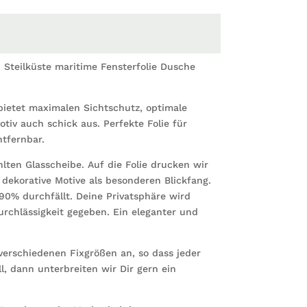
Duschw
bunte
Milchgl
Menge
Steilküste maritime Fensterfolie Dusche
 bietet maximalen Sichtschutz, optimale
tiv auch schick aus. Perfekte Folie für
tfernbar.
hlten Glasscheibe. Auf die Folie drucken wir
ekorative Motive als besonderen Blickfang.
90% durchfällt. Deine Privatsphäre wird
urchlässigkeit gegeben. Ein eleganter und
n verschiedenen Fixgrößen an, so dass jeder
ll, dann unterbreiten wir Dir gern ein