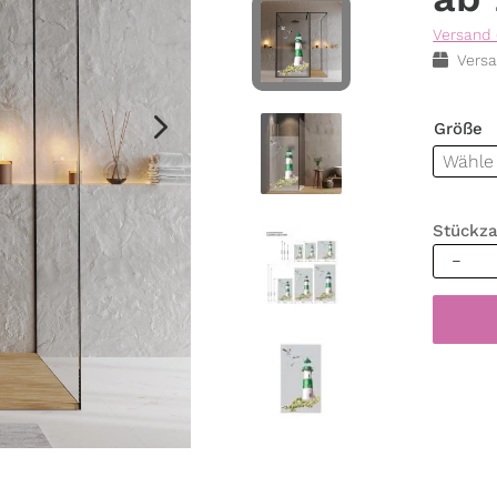
Versand 
Versa
Größe
Stückza
Sichtsc
Duschk
Leucht
grün
Möwen
Steilkü
maritim
Fenster
Dusche
Duschgl