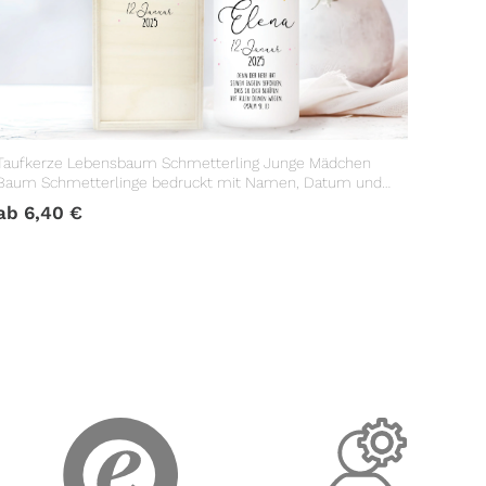
Taufkerze Lebensbaum Schmetterling Junge Mädchen
Baum Schmetterlinge bedruckt mit Namen, Datum und
Taufspruch
ab
6,40
€