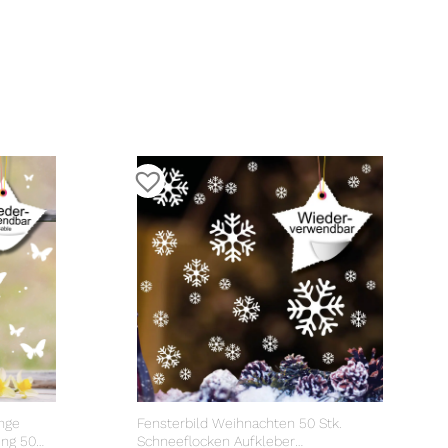
nge
Fensterbild Weihnachten 50 Stk.
ing 50
Schneeflocken Aufkleber