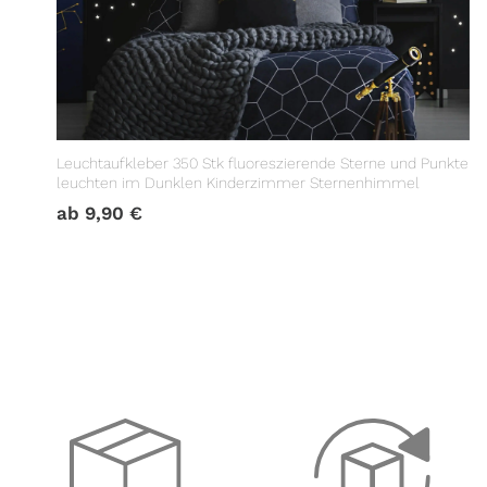
Leuchtaufkleber 350 Stk fluoreszierende Sterne und Punkte
leuchten im Dunklen Kinderzimmer Sternenhimmel
ab
9,90
€