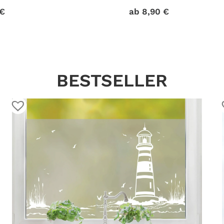
 Lichtschalter
Stück im Set, Osterdeko,
€
ab
8,90
€
Frühlingsdeko
BESTSELLER