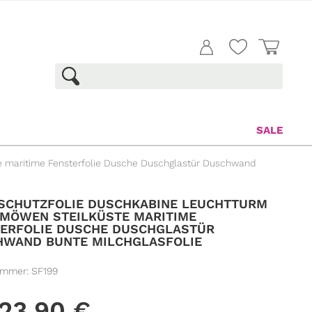
SALE
e maritime Fensterfolie Dusche Duschglastür Duschwand
SCHUTZFOLIE DUSCHKABINE LEUCHTTURM
MÖWEN STEILKÜSTE MARITIME
ERFOLIE DUSCHE DUSCHGLASTÜR
HWAND BUNTE MILCHGLASFOLIE
ummer:
SF199
23,90
€