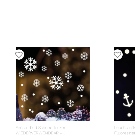
Fensterbild Schneeflocken –
Leuchtauf
WIEDERVERWENDBAR –
Fluoreszie