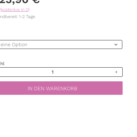
(kostenlos in D)
ndbereit: 1-2 Tage
hl
hutzfolie
abine
turm
IN DEN WARENKORB
ste
e
folie
astür