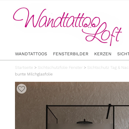
WANDTATTOOS
FENSTERBILDER
KERZEN
SICH
Startseite
>
Sichtschutzfolie Fenster
>
Sichtschutz Tag & Nac
bunte Milchglasfolie