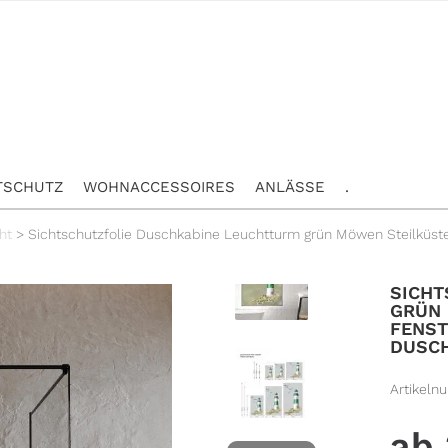
TSCHUTZ
WOHNACCESSOIRES
ANLÄSSE
.
ht
>
Sichtschutzfolie Duschkabine Leuchtturm grün Möwen Steilküst
SICHT
GRÜN 
FENST
DUSC
Artikeln