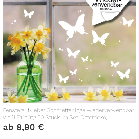
Fensteraufkleber Schmetterlinge wiederverwendbar
weiß Frühling 50 Stück im Set, Osterdeko,
Frühlingsdeko
ab
8,90
€