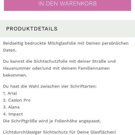
IN DEN WARENKORB
Wunschname
Personalisiert
Fensterfolie
Türdeko
PRODUKTDETAILS
Fensterdeko
Milchglasfolie
Beidseitig bedruckte Milchglasfolie mit Deinen persönlichen
Menge
Daten.
Du kannst die Sichtschutzfolie mit deiner Straße und
Hausnummer oder/und mit deinem Familiennamen
bekommen.
Du hast die Wahl zwischen vier Schriftarten:
1. Arial
2. Caslon Pro
3. Alana
4. Impact
Die Schriftgröße wird je Folienhöhe angepasst.
Lichtdurchlässiger Sichtschutz für Deine Glasflächen!