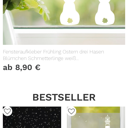
Fensteraufkleber Frühling Ostern drei Hasen
Blümchen Schmetterlinge weiß
WIEDERVERWENDBAR 23 Aufkleber im
ab
8,90
€
SetFensterbild Fensterdeko
BESTSELLER