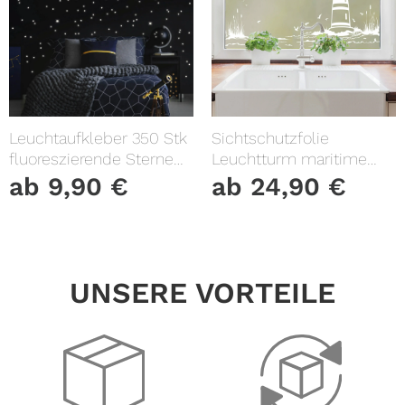
Leuchtaufkleber 350 Stk
Sichtschutzfolie
fluoreszierende Sterne
Leuchtturm maritime
und Punkte leuchten im
Fensterfolie Fensterdeko
ab
9,90
€
ab
24,90
€
Dunklen Kinderzimmer
Milchglasfolie
Sternenhimmel
UNSERE VORTEILE