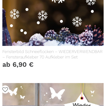
Fensterbild Schneeflocken – WIEDERVERWENDBAR
– Fensteraufkleber 70 Aufkleber im Set
ab
6,90
€