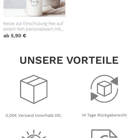
Kerze zur Einschulung Fee auf
einem Reh personalisiert mit
Namen und Datum
ab
5,90
€
individualisierbares
Einschulungsgeschenk für
Kinder
UNSERE VORTEILE
14 Tage Rückgaberecht
0,00€ Versand innerhalb Dtl.