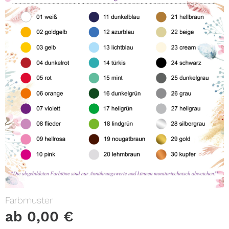
Farbmuster
ab
0,00
€