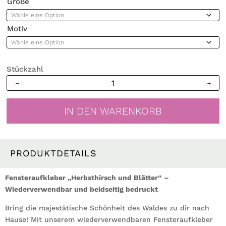
Größe
Motiv
Stückzahl
Fensterbild
reinschauender
Hirsch
IN DEN WARENKORB
Rotwild
Wild
bunte
Blätter
PRODUKTDETAILS
Herbst
herbstlicher
Fensteraufkleber „Herbsthirsch und Blätter“ –
Fensteraufkleber
Wiederverwendbar und beidseitig bedruckt
Fensterdeko
Bring die majestätische Schönheit des Waldes zu dir nach
Herbstdeko
Hause! Mit unserem wiederverwendbaren Fensteraufkleber
Menge