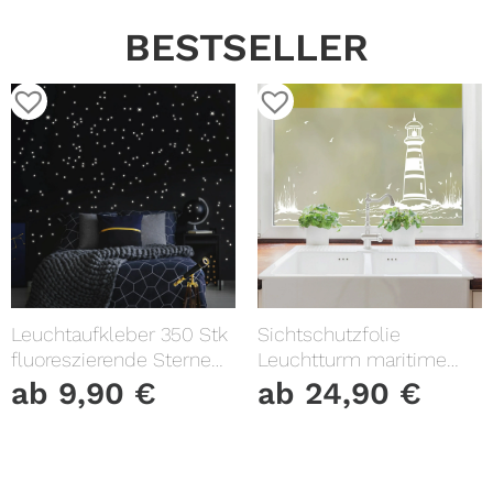
BESTSELLER
Leuchtaufkleber 350 Stk
Sichtschutzfolie
fluoreszierende Sterne
Leuchtturm maritime
und Punkte leuchten im
Fensterfolie Fensterdeko
ab
9,90
€
ab
24,90
€
Dunklen Kinderzimmer
Milchglasfolie
Sternenhimmel