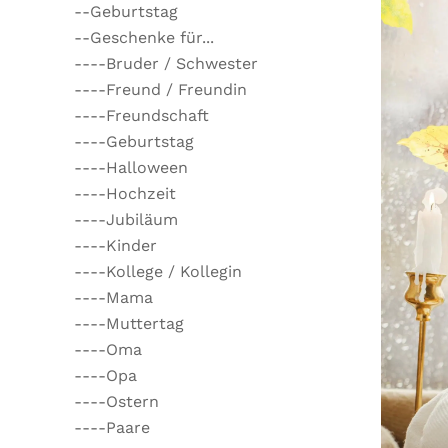
--Geburtstag
--Geschenke für...
----Bruder / Schwester
----Freund / Freundin
----Freundschaft
----Geburtstag
----Halloween
----Hochzeit
----Jubiläum
----Kinder
----Kollege / Kollegin
----Mama
----Muttertag
----Oma
----Opa
----Ostern
----Paare