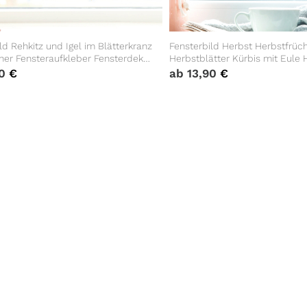
ld Rehkitz und Igel im Blätterkranz
Fensterbild Herbst Herbstfrüc
her Fensteraufkleber Fensterdeko
Herbstblätter Kürbis mit Eule
rwendbare Fensteraufkleber
bunt wiederverwendbare Fenst
90
€
ab
13,90
€
mmer Kind
Kinderzimmer Baby Kind