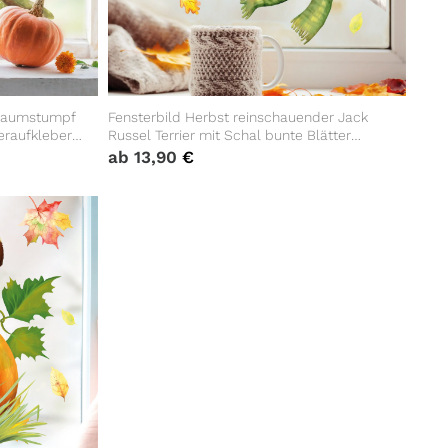
 Baumstumpf
Fensterbild Herbst reinschauender Jack
teraufkleber
Russel Terrier mit Schal bunte Blätter
herbstlicher Fensteraufkleber Fensterdeko
ab
13,90
€