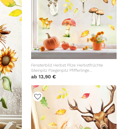
Fensterbild Herbst Pilze Herbstfrüchte
Steinpilz Fliegenpilz Pfifferlinge
Schwammerl bunt wiederverwendbare
ab
13,90
€
Fensteraufkleber Küche Eingang