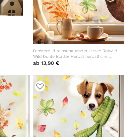
Fensterbild reinschauender Hirsch Rotwild
Wild bunte Blätter Herbst herbstlicher
Fensteraufkleber Fensterdeko Herbstdeko
ab
13,90
€