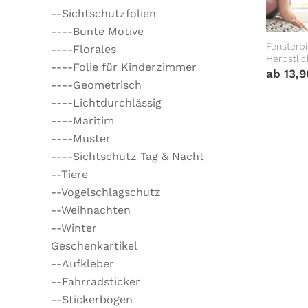
--Sichtschutzfolien
----Bunte Motive
Fensterbi
----Florales
Herbstlic
----Folie für Kinderzimmer
wiederve
ab
13,
Kinderzi
----Geometrisch
----Lichtdurchlässig
----Maritim
----Muster
----Sichtschutz Tag & Nacht
--Tiere
--Vogelschlagschutz
--Weihnachten
--Winter
Geschenkartikel
--Aufkleber
--Fahrradsticker
--Stickerbögen