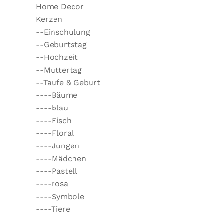
Home Decor
Kerzen
--Einschulung
--Geburtstag
--Hochzeit
--Muttertag
--Taufe & Geburt
----Bäume
----blau
----Fisch
----Floral
----Jungen
----Mädchen
----Pastell
----rosa
----Symbole
----Tiere