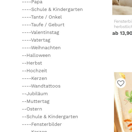
----Papa
----Schule & Kindergarten
----Tante / Onkel
Fensterb
----Taufe / Geburt
herbstli
----Valentinstag
ab
13,9
----Vatertag
----Weihnachten
--Halloween
--Herbst
--Hochzeit
----Kerzen
----Wandtattoos
--Jubiläum
--Muttertag
--Ostern
--Schule & Kindergarten
----Fensterbilder
----Kerzen