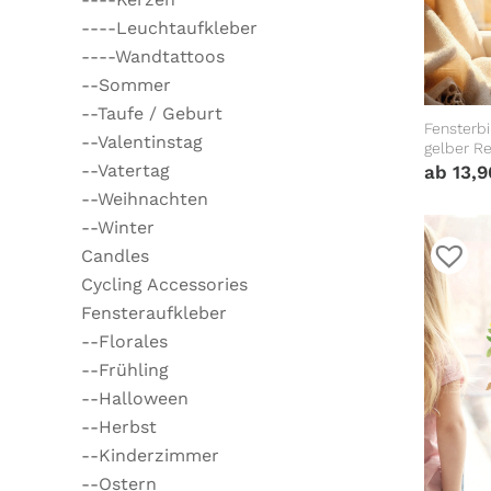
----Leuchtaufkleber
----Wandtattoos
--Sommer
--Taufe / Geburt
Fensterbi
--Valentinstag
gelber Re
herbstlic
--Vatertag
ab
13,
Herbstde
--Weihnachten
--Winter
Candles
Cycling Accessories
Fensteraufkleber
--Florales
--Frühling
--Halloween
--Herbst
--Kinderzimmer
--Ostern