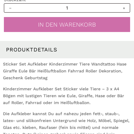
Sticker
Set
Aufkleber
IN DEN WARENKORB
Kinderzimmer
Tiere
Wandtattoo
Hase
PRODUKTDETAILS
Giraffe
Eule
Sticker Set Aufkleber Kinderzimmer Tiere Wandtattoo Hase
Bär
Giraffe Eule Bär Heißluftballon Fahrrad Roller Dekoration,
Heißluftballon
Geschenk Geburtstag
Fahrrad
Kinderzimmer Aufkleber Set Sticker viele Tiere – 3 x A4
Roller
Bögen mit lustigen Tieren wie Eule, Giraffe, Hase oder Bär
Dekoration,
auf Roller, Fahrrad oder im Heißluftballon.
Geburtstagsgeschenk
Menge
Die Aufkleber kannst Du auf nahezu jeden fett-, staub-,
latex- und silikonfreien Untergrund wie Holz, Möbel, Spiegel,
Glas etc. kleben, Raufaser (fein bis mittel) und normale