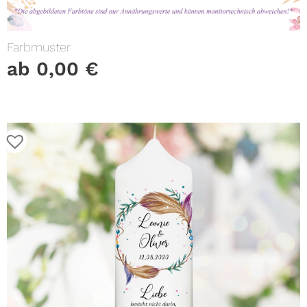
Farbmuster
ab
0,00
€