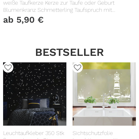
weiße Taufkerze Kerze zur Taufe oder Geburt
Blumenkranz Schmetterling Taufspruch mit
Wunschname & Datum
ab
5,90
€
BESTSELLER
Leuchtaufkleber 350 Stk
Sichtschutzfolie