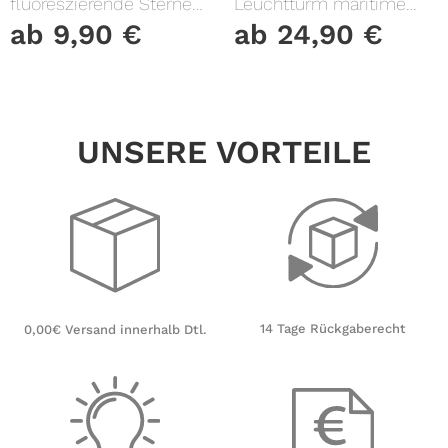
fluoreszierende Sterne
Leuchtturm maritime
und Punkte leuchten im
Fensterfolie Fensterdeko
ab
9,90
€
ab
24,90
€
Dunklen Kinderzimmer
Milchglasfolie
Sternenhimmel
UNSERE VORTEILE
14 Tage Rückgaberecht
0,00€ Versand innerhalb Dtl.