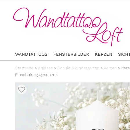
WANDTATTOOS
FENSTERBILDER
KERZEN
SICH
Startseite
>
Anlässe
>
Schule & Kindergarten
>
Kerzen
>
Kerz
Einschulungsgeschenk