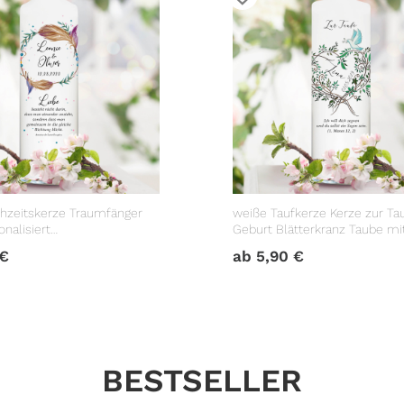
hzeitskerze Traumfänger
weiße Taufkerze Kerze zur Ta
nalisiert
Geburt Blätterkranz Taube m
geschenk
Datum Taufspruch
€
ab
5,90
€
BESTSELLER