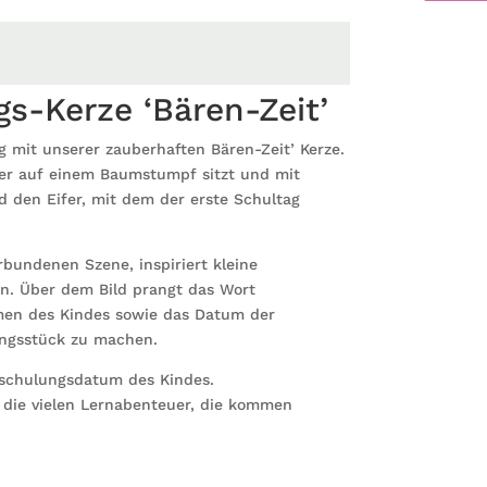
Bär
und
Buch
personal
gs-Kerze ‘Bären-Zeit’
mit
Namen
 mit unserer zauberhaften Bären-Zeit’ Kerze.
und
der auf einem Baumstumpf sitzt und mit
Datum
nd den Eifer, mit dem der erste Schultag
des
Schulbe
individu
bundenen Szene, inspiriert kleine
Einschu
n. Über dem Bild prangt das Wort
Menge
men des Kindes sowie das Datum der
ungsstück zu machen.
nschulungsdatum des Kindes.
ür die vielen Lernabenteuer, die kommen