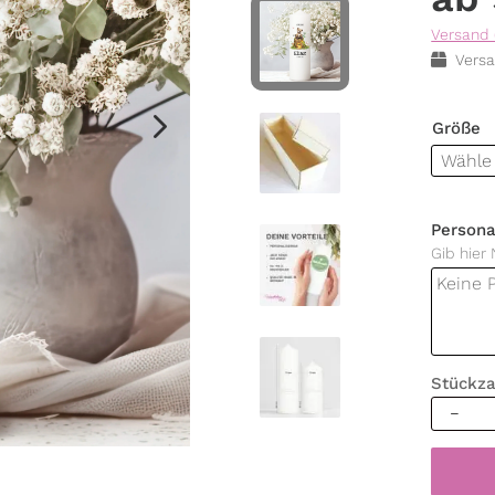
Versand 
Versa
Größe
Persona
Gib hier
Stückza
Kerze
zur
Einschu
mit