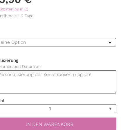
(kostenlos in D)
ndbereit: 1-2 Tage
lisierung
 Namen und Datum an!
hl
lung
IN DEN WARENKORB