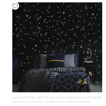
Leuchtaufkleber 350 Stk fluoreszierende Sterne und Punkte
leuchten im Dunklen Kinderzimmer Sternenhimmel