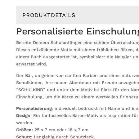
PRODUKTDETAILS
Personalisierte Einschulun
Bereite Deinem Schulanfänger eine schöne Überraschung
Dieses entzückende Motiv mit einem fröhlichen Bären, 
einem Buch ausgestattet ist, symbolisiert die Neugier u
erwartet wird.
Der Bär, umgeben von sanften Farben und einer naturver
Schulkinder, ihre neuen Abenteuer mit Freude anzugehe
“SCHULKIND” und unter dem Motiv ist Platz für den Na
Einschulung, um die Kerze zu einem wertvollen Erinner
Personalisierung
: individuell bedruckt mit Name und Ei
Design
: Ein fantasievolles Bären-Motiv als Inspiration f
werden.
Größen
: 25 x 7 cm oder 18 x 7 cm.
Schutz
: Langlebig durch Schutzlack.