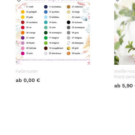
Farbmuster
Weiße Hoc
Kranz perso
ab
0,00
€
Hochzeits
ab
5,90