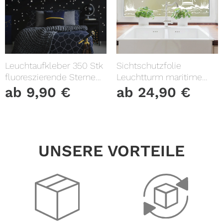
Leuchtaufkleber 350 Stk
Sichtschutzfolie
fluoreszierende Sterne
Leuchtturm maritime
und Punkte leuchten im
Fensterfolie Fensterdeko
ab
9,90
€
ab
24,90
€
Dunklen Kinderzimmer
Milchglasfolie
Sternenhimmel
UNSERE VORTEILE