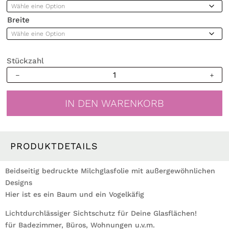
Breite
Stückzahl
Sichtschutzfolie
mit
einem
IN DEN WARENKORB
Baum
und
einem
Käfig,
PRODUKTDETAILS
Fensterfolie,
Fensterdeko
Beidseitig bedruckte Milchglasfolie mit außergewöhnlichen
Milchglasfolie
Designs
Menge
Hier ist es ein Baum und ein Vogelkäfig
Lichtdurchlässiger Sichtschutz für Deine Glasflächen!
für Badezimmer, Büros, Wohnungen u.v.m.