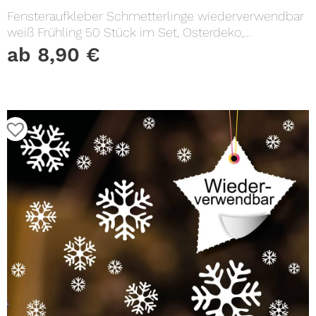
Fensteraufkleber Schmetterlinge wiederverwendbar
weiß Frühling 50 Stück im Set, Osterdeko,
Frühlingsdeko
ab
8,90
€