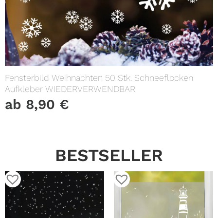
Fensterbild Weihnachten 50 Stk. Schneeflocken
Aufkleber WIEDERVERWENDBAR
ab
8,90
€
BESTSELLER