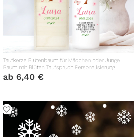
Taufkerze Blütenbaum für Mädchen oder Junge
Baum mit Blüten Taufspruch Personalisierung
ab
6,40
€