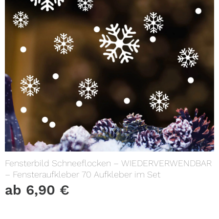
Fensterbild Schneeflocken – WIEDERVERWENDBAR
– Fensteraufkleber 70 Aufkleber im Set
ab
6,90
€