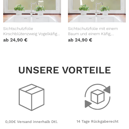
Sichtschutzfolie
Sichtschutzfolie mit einem
Kirschblütenzweig Vogelkäfig
Baum und einem Käfig,
Fensterfolie Fensterdeko
Fensterfolie, Fensterdeko
ab
24,90
€
ab
24,90
€
Milchglasfolie
Milchglasfolie
Wiederverwendbar
Sichtschutz
UNSERE VORTEILE
14 Tage Rückgaberecht
0,00€ Versand innerhalb Dtl.