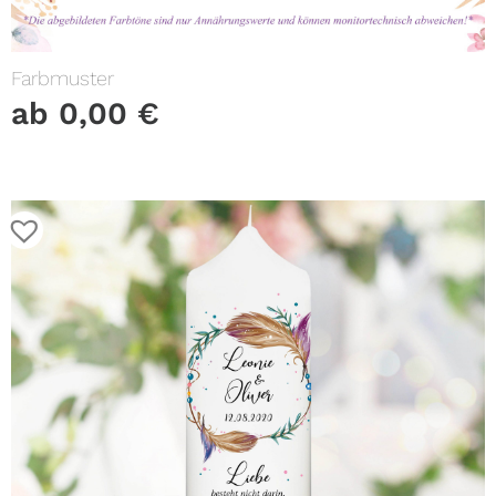
Farbmuster
ab
0,00
€