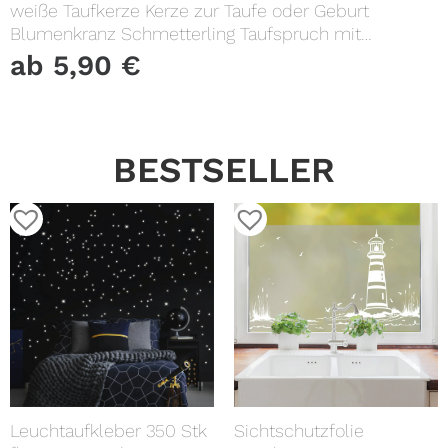
weiße Taufkerze Kerze zur Taufe oder Geburt
Blumenkranz Schmetterling Taufspruch mit
Wunschname & Datum
ab
5,90
€
BESTSELLER
Leuchtaufkleber 350 Stk
Sichtschutzfolie