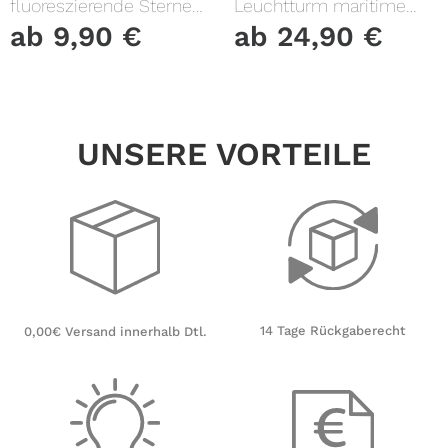
fluoreszierende Sterne
Leuchtturm maritime
und Punkte leuchten im
Fensterfolie Fensterdeko
ab
9,90
€
ab
24,90
€
Dunklen Kinderzimmer
Milchglasfolie
Sternenhimmel
UNSERE VORTEILE
14 Tage Rückgaberecht
0,00€ Versand innerhalb Dtl.