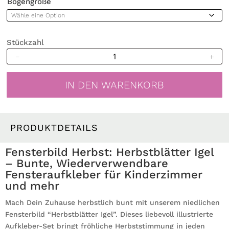
Bogengröße
Stückzahl
Fensterbild
Herbst
Herbstblätter
IN DEN WARENKORB
Igel
bunt
wiederverwendbare
Fensteraufkleber
PRODUKTDETAILS
Kinderzimmer
Baby
Fensterbild Herbst: Herbstblätter Igel
Kind
– Bunte, Wiederverwendbare
Menge
Fensteraufkleber für Kinderzimmer
und mehr
Mach Dein Zuhause herbstlich bunt mit unserem niedlichen
Fensterbild “Herbstblätter Igel”. Dieses liebevoll illustrierte
Aufkleber-Set bringt fröhliche Herbststimmung in jeden