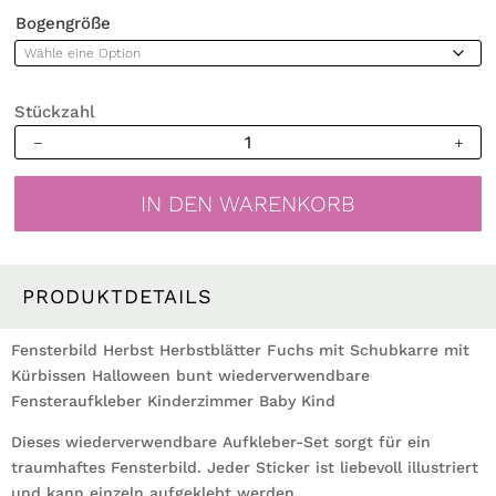
Bogengröße
Stückzahl
Fensterbild
Herbst
Herbstblätter
IN DEN WARENKORB
Fuchs
mit
Schubkarre
mit
PRODUKTDETAILS
Kürbissen
Halloween
Fensterbild Herbst Herbstblätter Fuchs mit Schubkarre mit
bunt
Kürbissen Halloween bunt wiederverwendbare
wiederverwendbare
Fensteraufkleber Kinderzimmer Baby Kind
Fensteraufkleber
Dieses wiederverwendbare Aufkleber-Set sorgt für ein
Kinderzimmer
traumhaftes Fensterbild. Jeder Sticker ist liebevoll illustriert
Baby
und kann einzeln aufgeklebt werden.
Kind