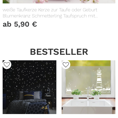
weiße Taufkerze Kerze zur Taufe oder Geburt
Blumenkranz Schmetterling Taufspruch mit
Wunschname & Datum
ab
5,90
€
BESTSELLER