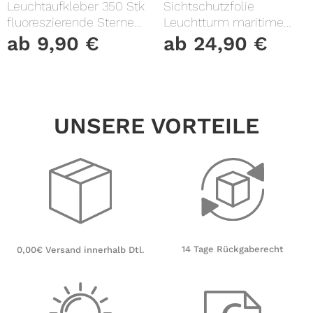
Leuchtaufkleber 350 Stk
Sichtschutzfolie
fluoreszierende Sterne
Leuchtturm maritime
und Punkte leuchten im
Fensterfolie Fensterdeko
ab
9,90
€
ab
24,90
€
Dunklen Kinderzimmer
Milchglasfolie
Sternenhimmel
UNSERE VORTEILE
14 Tage Rückgaberecht
0,00€ Versand innerhalb Dtl.