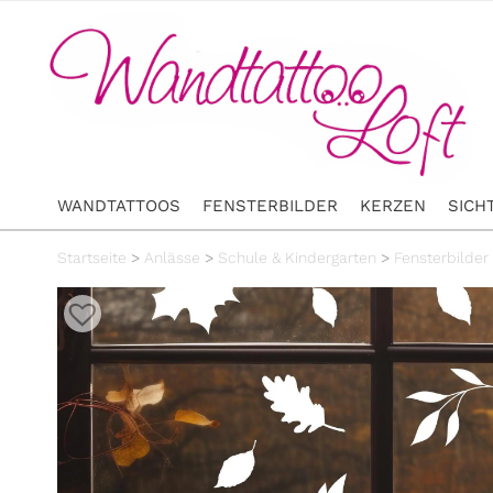
WANDTATTOOS
FENSTERBILDER
KERZEN
SICH
Startseite
>
Anlässe
>
Schule & Kindergarten
>
Fensterbilder