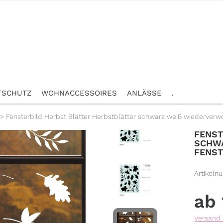
TSCHUTZ
WOHNACCESSOIRES
ANLÄSSE
.
>
Fensterbild Herbst Blätter Herbstblätter schwarz weiß wiederve
FENST
SCHWA
ENSTE
Artikeln
Versand 