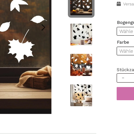
Versa
Bogeng
Farbe
Stückza
Fenster
Herbst
Blätter
Herbstb
schwar
weiß
wieder
Fenster
Wohnzi