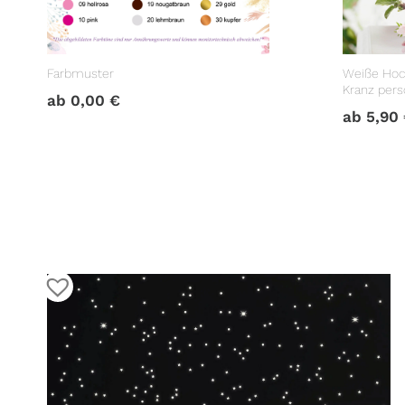
Farbmuster
Weiße Hoc
Kranz perso
ab
0,00
€
Hochzeits
ab
5,90