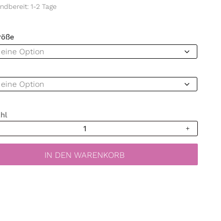
ndbereit: 1-2 Tage
röße
hl
bild
IN DEN WARENKORB
lätter
z
verwendbare
aufkleber
mmer