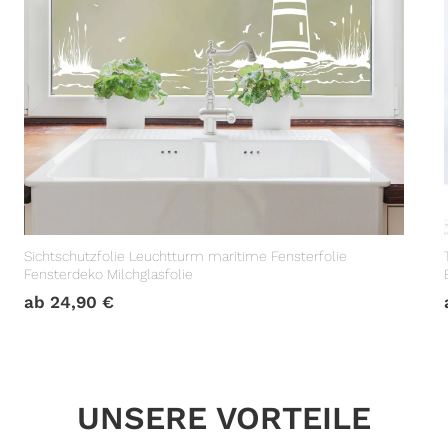
Sichtschutzfolie Leuchtturm maritime Fensterfolie
Fensterdeko Milchglasfolie
ab
24,90
€
UNSERE VORTEILE