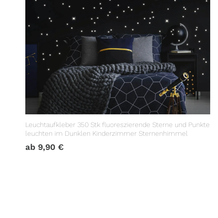
Leuchtaufkleber 350 Stk fluoreszierende Sterne und Punkte
leuchten im Dunklen Kinderzimmer Sternenhimmel
ab
9,90
€