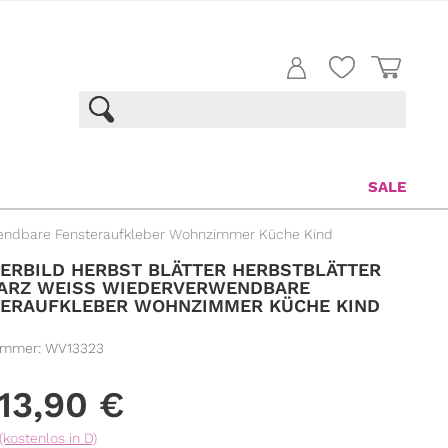
SALE
rwendbare Fensteraufkleber Wohnzimmer Küche Kind
ERBILD HERBST BLÄTTER HERBSTBLÄTTER
RZ WEISS WIEDERVERWENDBARE F
RAUFKLEBER WOHNZIMMER KÜCHE KIND
ummer:
WV13323
13,90
€
(kostenlos in D)