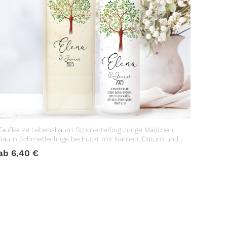
Taufkerze Lebensbaum Schmetterling Junge Mädchen
Baum Schmetterlinge bedruckt mit Namen, Datum und
Taufspruch
ab
6,40
€