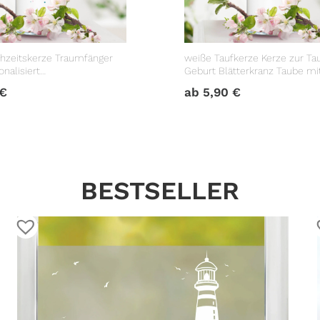
hzeitskerze Traumfänger
weiße Taufkerze Kerze zur Ta
nalisiert
Geburt Blätterkranz Taube m
geschenk
Datum Taufspruch
€
ab
5,90
€
BESTSELLER