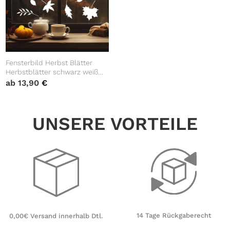
Fensterbild Herbst Blätter
Herbstblätter schwarz weiß
wiederverwendbare
ab
13,90
€
Fensteraufkleber Wohnzimmer
Küche Kind
UNSERE VORTEILE
14 Tage Rückgaberecht
0,00€ Versand innerhalb Dtl.