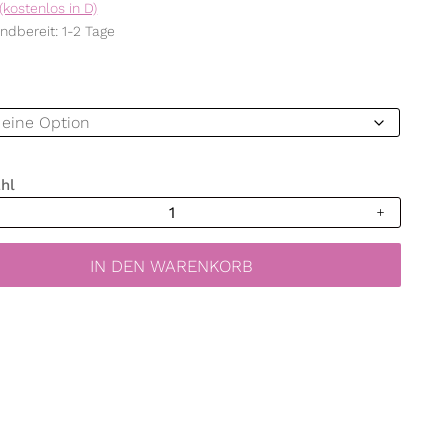
(kostenlos in D)
ndbereit: 1-2 Tage
hl
verwendbares
bild
chten
IN DEN WARENKORB
kugel
er
s
dekoration
ld