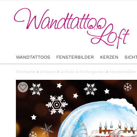
WANDTATTOOS
FENSTERBILDER
KERZEN
SICH
Startseite
>
Anlässe
>
Schule & Kindergarten
>
Fensterbilder