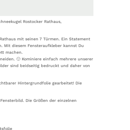
hneekugel Rostocker Rathaus,
 Rathaus mit seinen 7 Türmen. Ein Statement
en. Mit diesem Fensteraufkleber kannst Du
ett machen.
neiden. 🙂 Kominiere einfach mehrere unserer
ilder sind beidseitig bedruckt und daher von
htbarer Hintergrundfolie gearbeitet! Die
Fensterbild. Die Größen der einzelnen
sfolie