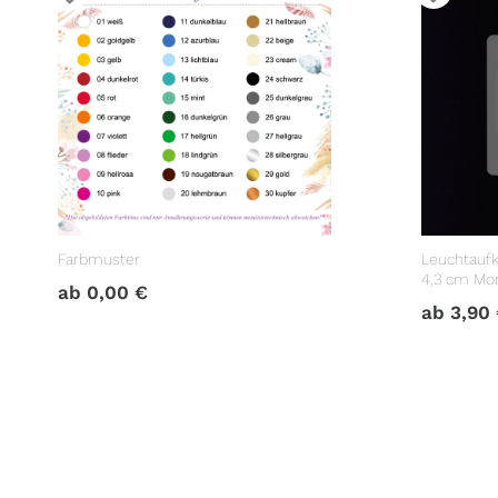
Farbmuster
Leuchtaufk
4,3 cm Mo
ab
0,00
€
Lichtschal
ab
3,90