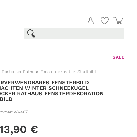
SALE
Rostocker Rathaus Fensterdekoration Stadtbild
ERVERWENDBARES FENSTERBILD
NACHTEN WINTER SCHNEEKUGEL
CKER RATHAUS FENSTERDEKORATION
BILD
ummer:
WV487
13,90
€