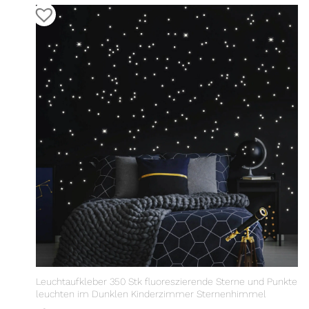
Leuchtaufkleber 350 Stk fluoreszierende Sterne und Punkte
leuchten im Dunklen Kinderzimmer Sternenhimmel