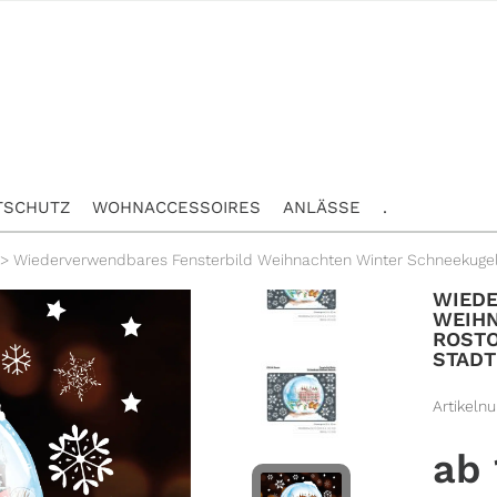
TSCHUTZ
WOHNACCESSOIRES
ANLÄSSE
.
>
Wiederverwendbares Fensterbild Weihnachten Winter Schneekugel 
WIED
WEIH
ROSTO
STADT
Artikeln