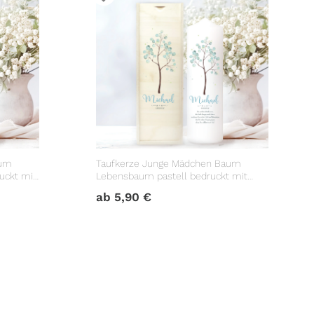
aum
Taufkerze Junge Mädchen Baum
ruckt mit
Lebensbaum pastell bedruckt mit
ch
Namen, Datum und auf Wunsch
ab
5,90
€
r keinem
eigenem, vorgegebenem oder keinem
Taufspruch