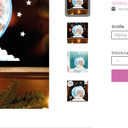
Versand 
Versa
Größe
Stückza
Wieder
Fenster
Weihna
Winter
Schnee
Rostock
Rathau
Fenster
Stadtbi
Menge