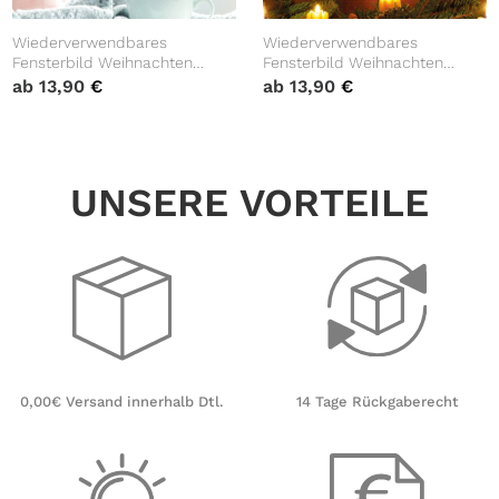
Wiederverwendbares
Wiederverwendbares
Fensterbild Weihnachten
Fensterbild Weihnachten
Winter Schneekugel Rostocker
Winter Schneekugel Rostocker
ab
13,90
€
ab
13,90
€
Altstadt Fensterdekoration
Rathaus Fensterdekoration
Stadtbild
Stadtbild
UNSERE VORTEILE
14 Tage Rückgaberecht
0,00€ Versand innerhalb Dtl.