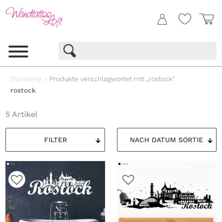
Startseite
>
Produkte verschlagwortet mit „rostock“
rostock
5 Artikel
FILTER