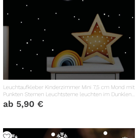
Leuchtaufkleber Kinderzimmer Mini 7,5 cm Mond mit
Punkten Sternen Leuchtsterne leuchten im Dunklen
Lichtschalter
ab
5,90
€