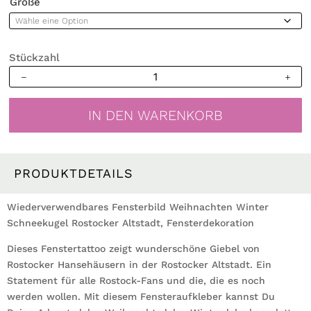
Größe
Stückzahl
Wiederverwendbares
Fensterbild
Weihnachten
IN DEN WARENKORB
Winter
Schneekugel
Rostocker
Altstadt
PRODUKTDETAILS
Fensterdekoration
Stadtbild
Wiederverwendbares Fensterbild Weihnachten Winter
Menge
Schneekugel Rostocker Altstadt, Fensterdekoration
Dieses Fenstertattoo zeigt wunderschöne Giebel von
Rostocker Hansehäusern in der Rostocker Altstadt. Ein
Statement für alle Rostock-Fans und die, die es noch
werden wollen. Mit diesem Fensteraufkleber kannst Du