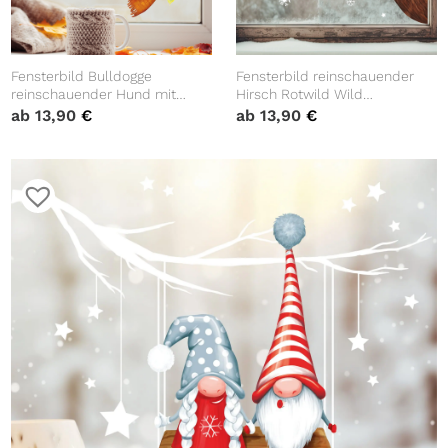
Fensterbild Bulldogge
Fensterbild reinschauender
reinschauender Hund mit
Hirsch Rotwild Wild
Schal bunte Blätter Herbst
Schneeflocken Winter
ab
13,90
€
ab
13,90
€
herbstlicher Fensteraufkleber
winterlicher Fensteraufkleber
Fensterdeko
Fensterdeko Winterdeko
wiederverwendbar