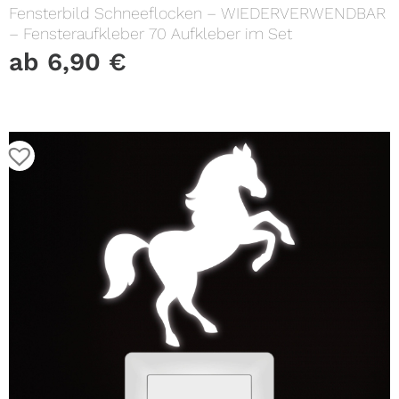
Fensterbild Schneeflocken – WIEDERVERWENDBAR
– Fensteraufkleber 70 Aufkleber im Set
ab
6,90
€