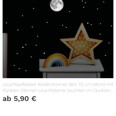
Leuchtaufkleber Kinderzimmer Mini 7,5 cm Mond mit
Punkten Sternen Leuchtsterne leuchten im Dunklen
Lichtschalter
ab
5,90
€