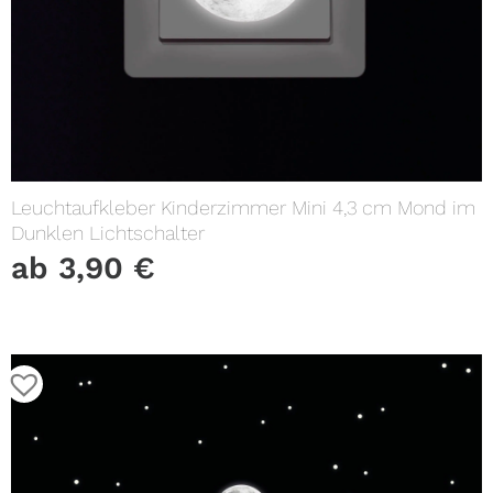
Leuchtaufkleber Kinderzimmer Mini 4,3 cm Mond im
Dunklen Lichtschalter
ab
3,90
€