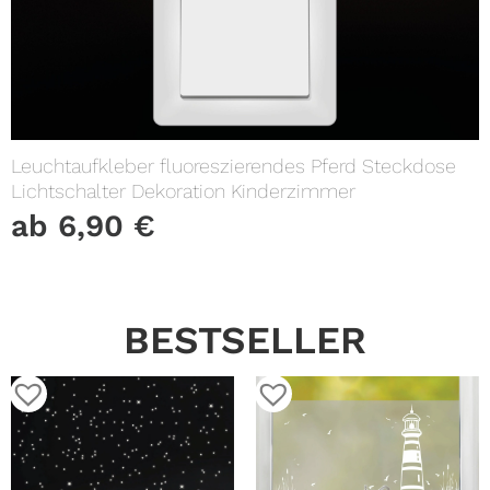
Leuchtaufkleber fluoreszierendes Pferd Steckdose
Lichtschalter Dekoration Kinderzimmer
ab
6,90
€
BESTSELLER