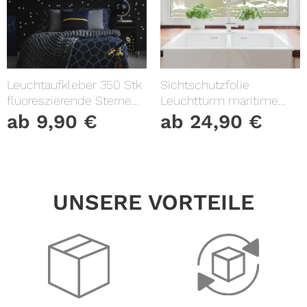
Leuchtaufkleber 350 Stk
Sichtschutzfolie
fluoreszierende Sterne
Leuchtturm maritime
und Punkte leuchten im
Fensterfolie Fensterdeko
ab
9,90
€
ab
24,90
€
Dunklen Kinderzimmer
Milchglasfolie
Sternenhimmel
UNSERE VORTEILE