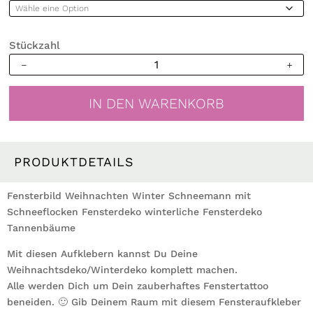
Stückzahl
Fensterbild
Weihnachten
Winter
IN DEN WARENKORB
Schneemann
mit
Schneeflocken
Fensterdeko
PRODUKTDETAILS
wiederverwendbar
Menge
Fensterbild Weihnachten Winter Schneemann mit
Schneeflocken Fensterdeko winterliche Fensterdeko
Tannenbäume
Mit diesen Aufklebern kannst Du Deine
Weihnachtsdeko/Winterdeko komplett machen.
Alle werden Dich um Dein zauberhaftes Fenstertattoo
beneiden. 🙂 Gib Deinem Raum mit diesem Fensteraufkleber