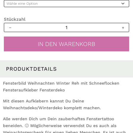
Stückzahl
Fensterbild
Weihnachten
Winter
IN DEN WARENKORB
Reh
mit
Schneeflocken
Fensteraufkleber
PRODUKTDETAILS
Fensterdeko
wiederverwendbar
Fensterbild Weihnachten Winter Reh mit Schneeflocken
Menge
Fensteraufkleber Fensterdeko
Mit diesen Aufklebern kannst Du Deine
Weihnachtsdeko/Winterdeko komplett machen.
Alle werden Dich um Dein zauberhaftes Fenstertattoo
beneiden. 🙂 Möglicherweise verwendst Du es auch als
Weinachtsgeschenk für einen lieben Menschen. Es ist auch