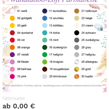
Farbmuster
ab
0,00
€