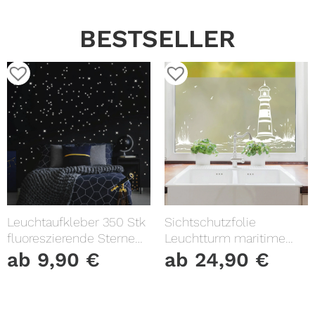
BESTSELLER
Leuchtaufkleber 350 Stk
Sichtschutzfolie
fluoreszierende Sterne
Leuchtturm maritime
und Punkte leuchten im
Fensterfolie Fensterdeko
ab
9,90
€
ab
24,90
€
Dunklen Kinderzimmer
Milchglasfolie
Sternenhimmel