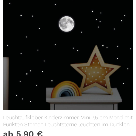
Leuchtaufkleber Kinderzimmer Mini 7,5 cm Mond mit
Punkten Sternen Leuchtsterne leuchten im Dunklen
Lichtschalter
ab
5,90
€