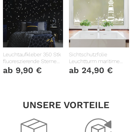
Leuchtaufkleber 350 Stk
Sichtschutzfolie
fluoreszierende Sterne
Leuchtturm maritime
und Punkte leuchten im
Fensterfolie Fensterdeko
ab
9,90
€
ab
24,90
€
Dunklen Kinderzimmer
Milchglasfolie
Sternenhimmel
UNSERE VORTEILE