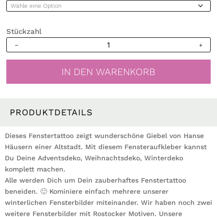
Stückzahl
Wiederverwendbares
Fensterbild
Weihnachten
IN DEN WARENKORB
Winter
Altstadt
Häuser
Häuserreihe
PRODUKTDETAILS
Fensterdekoration
Menge
Dieses Fenstertattoo zeigt wunderschöne Giebel von Hanse
Häusern einer Altstadt. Mit diesem Fensteraufkleber kannst
Du Deine Adventsdeko, Weihnachtsdeko, Winterdeko
komplett machen.
Alle werden Dich um Dein zauberhaftes Fenstertattoo
beneiden. 🙂 Kominiere einfach mehrere unserer
winterlichen Fensterbilder miteinander. Wir haben noch zwei
weitere Fensterbilder mit Rostocker Motiven. Unsere