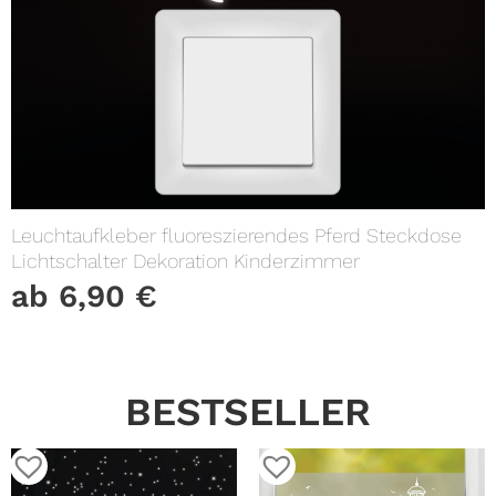
Leuchtaufkleber fluoreszierendes Pferd Steckdose
Lichtschalter Dekoration Kinderzimmer
ab
6,90
€
BESTSELLER