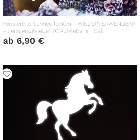
Fensterbild Schneeflocken – WIEDERVERWENDBAR
– Fensteraufkleber 70 Aufkleber im Set
ab
6,90
€