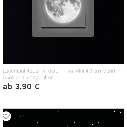
Leuchtaufkleber Kinderzimmer Mini 4,3 cm Mond im
Dunklen Lichtschalter
ab
3,90
€