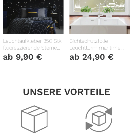
Leuchtaufkleber 350 Stk
Sichtschutzfolie
fluoreszierende Sterne
Leuchtturm maritime
und Punkte leuchten im
Fensterfolie Fensterdeko
ab
9,90
€
ab
24,90
€
Dunklen Kinderzimmer
Milchglasfolie
Sternenhimmel
UNSERE VORTEILE