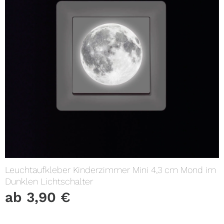
Leuchtaufkleber Kinderzimmer Mini 4,3 cm Mond im
Dunklen Lichtschalter
ab
3,90
€