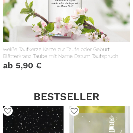
weiße Taufkerze Kerze zur Taufe oder Geburt
Blätterkranz Taube mit Name Datum Taufspruch
ab
5,90
€
BESTSELLER