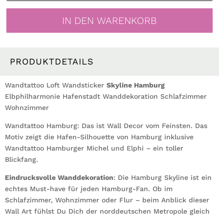
Skyline
Hamburg
IN DEN WARENKORB
Hansestadt
Wandaufkleber
Heimat
Heimatliebe
PRODUKTDETAILS
Menge
Wandtattoo Loft Wandsticker
Skyline Hamburg
Elbphilharmonie Hafenstadt Wanddekoration Schlafzimmer
Wohnzimmer
Wandtattoo Hamburg: Das ist Wall Decor vom Feinsten. Das
Motiv zeigt die Hafen-Silhouette von Hamburg inklusive
Wandtattoo Hamburger Michel und Elphi – ein toller
Blickfang.
Eindrucksvolle Wanddekoration
: Die Hamburg Skyline ist ein
echtes Must-have für jeden Hamburg-Fan. Ob im
Schlafzimmer, Wohnzimmer oder Flur – beim Anblick dieser
Wall Art fühlst Du Dich der norddeutschen Metropole gleich