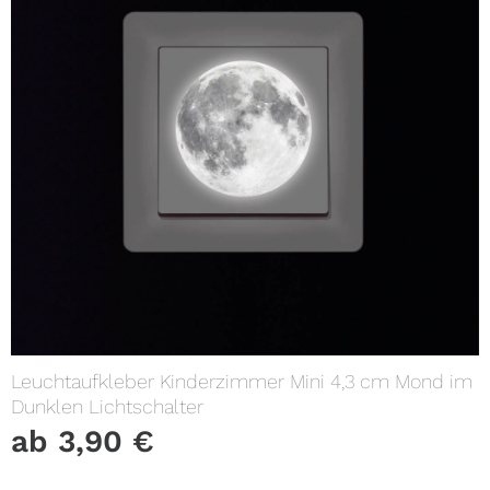
Leuchtaufkleber Kinderzimmer Mini 4,3 cm Mond im
Dunklen Lichtschalter
ab
3,90
€