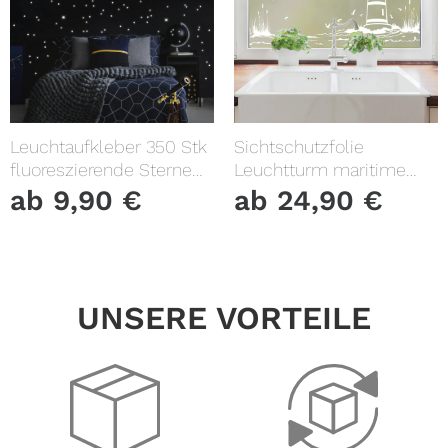
Leuchtaufkleber 350 Stk
Sichtschutzfolie
fluoreszierende Sterne
Leuchtturm maritime
und Punkte leuchten im
Fensterfolie Fensterdeko
ab
9,90
€
ab
24,90
€
Dunklen Kinderzimmer
Milchglasfolie
Sternenhimmel
UNSERE VORTEILE