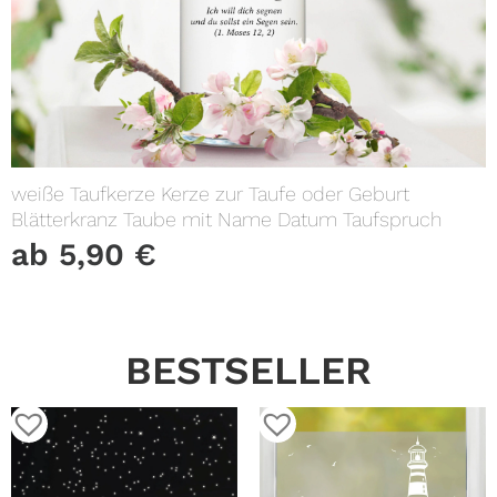
weiße Taufkerze Kerze zur Taufe oder Geburt
Blätterkranz Taube mit Name Datum Taufspruch
ab
5,90
€
BESTSELLER