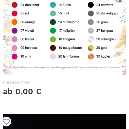
Farbmuster
ab
0,00
€