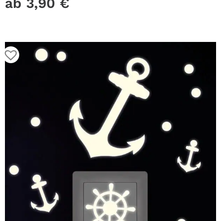
ab
3,90
€