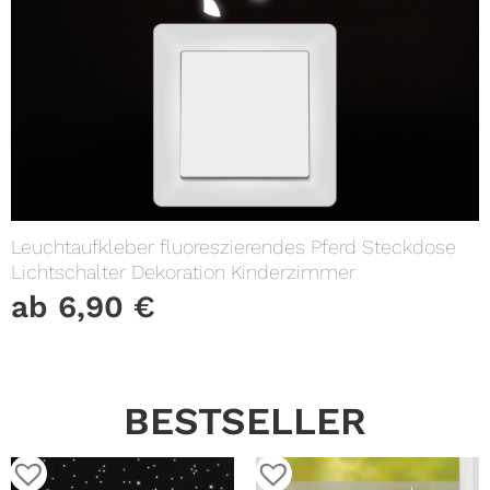
Leuchtaufkleber fluoreszierendes Pferd Steckdose
Lichtschalter Dekoration Kinderzimmer
ab
6,90
€
BESTSELLER