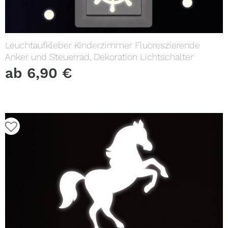
Leuchtaufkleber Kinderzimmer Fluoreszierende
Anker und Steuerrad, Dekoration Lichtschalter
ab
6,90
€