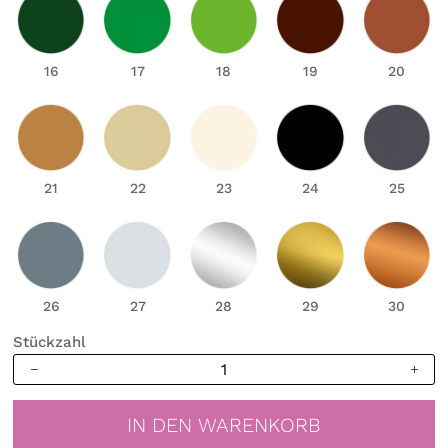
16
17
18
19
20
21
22
23
24
25
26
27
28
29
30
Stückzahl
Wandtattoo
Skyline
Hansestadt
IN DEN WARENKORB
Stralsund