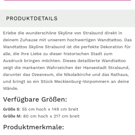
maritimes
Wandbild
Wanddekoration
PRODUKTDETAILS
Stadt
Heimatliebe
Erlebe die wunderschöne Skyline von Stralsund direkt in
Menge
deinem Zuhause mit unserem hochwertigen Wandtattoo. Das
Wandtattoo Skyline Stralsund ist die perfekte Dekoration für
alle, die ihre Liebe zu dieser historischen Stadt zum
Ausdruck bringen möchten. Dieses detaillierte Wandtattoo
zeigt die markanten Wahrzeichen der Hansestadt Stralsund,
darunter das Ozeaneum, die Nikolaikirche und das Rathaus,
und bringt so ein Stück Mecklenburg-Vorpommern an deine
Wände.
Verfügbare Größen:
Größe S
: 55 cm hoch x 149 cm breit
Größe M
: 80 cm hoch x 217 cm breit
Produktmerkmale: