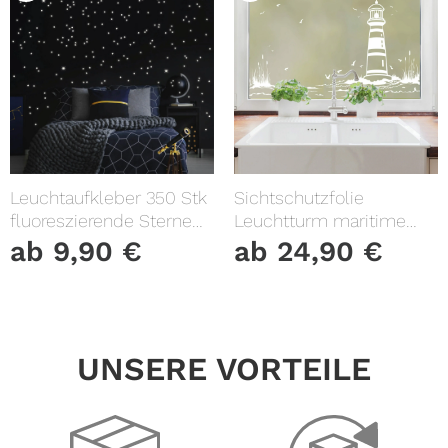
Leuchtaufkleber 350 Stk
Sichtschutzfolie
fluoreszierende Sterne
Leuchtturm maritime
und Punkte leuchten im
Fensterfolie Fensterdeko
ab
9,90
€
ab
24,90
€
Dunklen Kinderzimmer
Milchglasfolie
Sternenhimmel
UNSERE VORTEILE