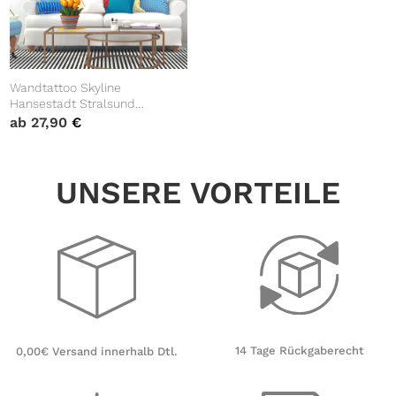
Wandtattoo Skyline
Hansestadt Stralsund
maritimes Wandbild
ab
27,90
€
Wanddekoration Stadt
Heimatliebe
UNSERE VORTEILE
14 Tage Rückgaberecht
0,00€ Versand innerhalb Dtl.