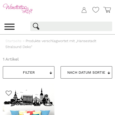
Startseite
>
Produkte verschlagwortet mit „Hansestadt
Stralsund Deko“
1 Artikel
FILTER