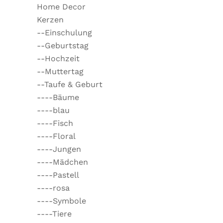
Home Decor
Kerzen
--Einschulung
--Geburtstag
--Hochzeit
--Muttertag
--Taufe & Geburt
----Bäume
----blau
----Fisch
----Floral
----Jungen
----Mädchen
----Pastell
----rosa
----Symbole
----Tiere