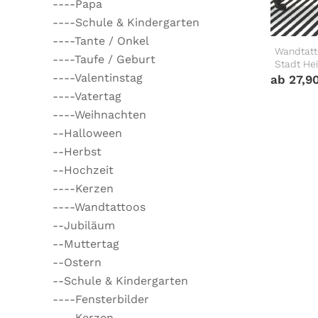
----Papa
----Schule & Kindergarten
----Tante / Onkel
Wandtatt
----Taufe / Geburt
Stadt He
----Valentinstag
ab
27,9
----Vatertag
----Weihnachten
--Halloween
--Herbst
--Hochzeit
----Kerzen
----Wandtattoos
--Jubiläum
--Muttertag
--Ostern
--Schule & Kindergarten
----Fensterbilder
----Kerzen