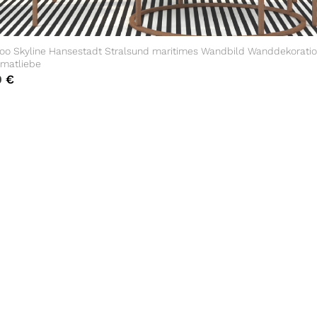
oo Skyline Hansestadt Stralsund maritimes Wandbild Wanddekorati
imatliebe
0
€