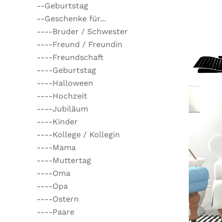
--Geburtstag
--Geschenke für...
----Bruder / Schwester
----Freund / Freundin
----Freundschaft
----Geburtstag
----Halloween
----Hochzeit
----Jubiläum
----Kinder
----Kollege / Kollegin
----Mama
----Muttertag
----Oma
----Opa
----Ostern
----Paare