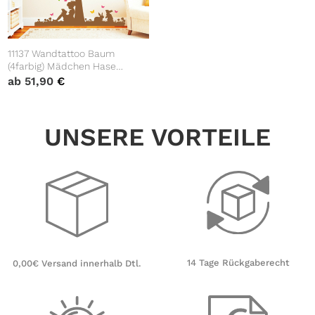
11137 Wandtattoo Baum
(4farbig) Mädchen Hase
Schmetterlinge Blätter
ab
51,90
€
Aufkleber
UNSERE VORTEILE
14 Tage Rückgaberecht
0,00€ Versand innerhalb Dtl.