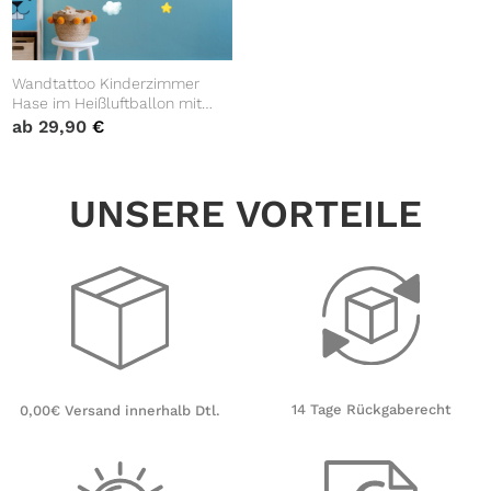
Wandtattoo Kinderzimmer
Hase im Heißluftballon mit
Wolken und Sternen
ab
29,90
€
Dekoration Babyzimmer
UNSERE VORTEILE
14 Tage Rückgaberecht
0,00€ Versand innerhalb Dtl.